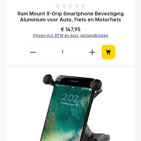
Gemiddelde waardering van 0 van 5 sterren
Ram Mount X-Grip Smartphone Bevestiging
Aluminium voor Auto, Fiets en Motorfiets
Normale prijs:
€ 147,95
Prijzen incl. BTW en excl. verzendkosten
Producthoeveelheid: Voer de gewenste hoe