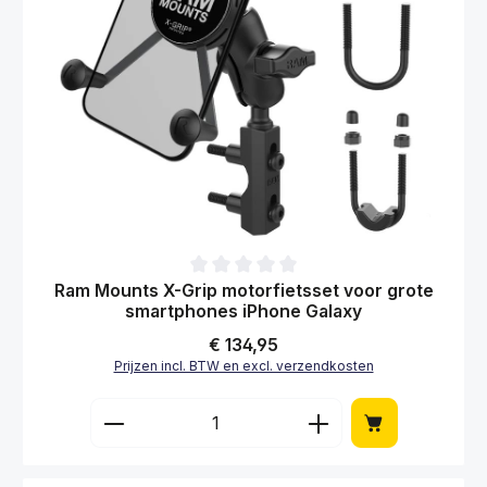
Gemiddelde waardering van 0 van 5 sterren
Ram Mounts X-Grip motorfietsset voor grote
smartphones iPhone Galaxy
Normale prijs:
€ 134,95
Prijzen incl. BTW en excl. verzendkosten
Producthoeveelheid: Voer de gewenste hoe