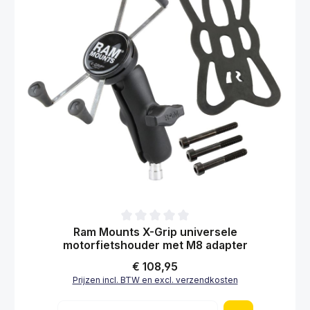
Gemiddelde waardering van 0 van 5 sterren
Ram Mounts X-Grip universele
motorfietshouder met M8 adapter
Normale prijs:
€ 108,95
Prijzen incl. BTW en excl. verzendkosten
Producthoeveelheid: Voer de gewenste hoe