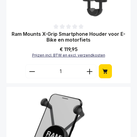
Gemiddelde waardering van 0 van 5 sterren
Ram Mounts X-Grip Smartphone Houder voor E-
Bike en motorfiets
Normale prijs:
€ 119,95
Prijzen incl. BTW en excl. verzendkosten
Producthoeveelheid: Voer de gewenste hoe