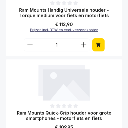
Gemiddelde waardering van 0 van 5 sterren
Ram Mounts Handig Universele houder -
Torque medium voor fiets en motorfiets
Normale prijs:
€ 112,90
Prijzen incl. BTW en excl. verzendkosten
Producthoeveelheid: Voer de gewenste hoe
Gemiddelde waardering van 0 van 5 sterren
Ram Mounts Quick-Grip houder voor grote
smartphones - motorfiets en fiets
Normale prijs:
€ 109,95