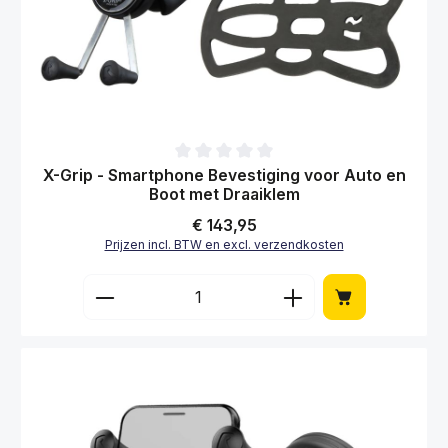
Gemiddelde waardering van 0 van 5 sterren
X-Grip - Smartphone Bevestiging voor Auto en
Boot met Draaiklem
Normale prijs:
€ 143,95
Prijzen incl. BTW en excl. verzendkosten
Producthoeveelheid: Voer de gewenste hoe