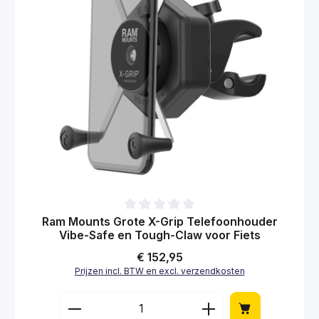
Gemiddelde waardering van 0 van 5 sterren
Ram Mounts Grote X-Grip Telefoonhouder
Vibe-Safe en Tough-Claw voor Fiets
Normale prijs:
€ 152,95
Prijzen incl. BTW en excl. verzendkosten
Producthoeveelheid: Voer de gewenste hoe