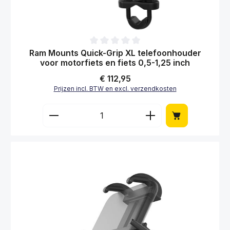
Gemiddelde waardering van 0 van 5 sterren
Ram Mounts Quick-Grip XL telefoonhouder
voor motorfiets en fiets 0,5-1,25 inch
Normale prijs:
€ 112,95
Prijzen incl. BTW en excl. verzendkosten
Producthoeveelheid: Voer de gewenste hoe