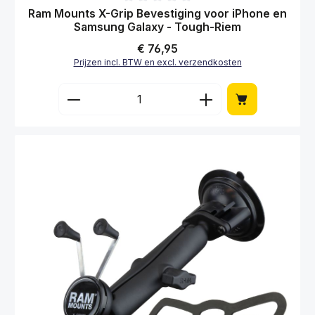
Gemiddelde waardering van 0 van 5 sterren
Ram Mounts X-Grip Bevestiging voor iPhone en
Samsung Galaxy - Tough-Riem
Normale prijs:
€ 76,95
Prijzen incl. BTW en excl. verzendkosten
Producthoeveelheid: Voer de gewenste hoe