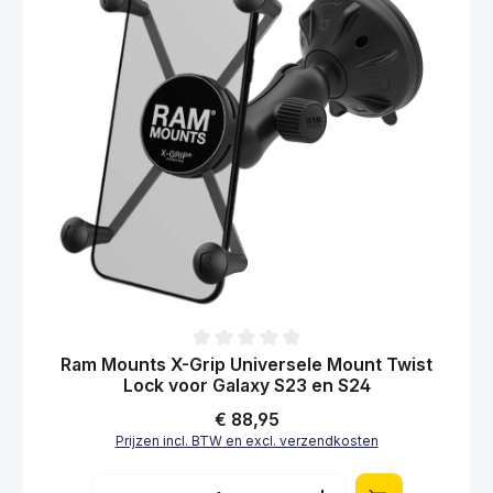
Gemiddelde waardering van 0 van 5 sterren
Ram Mounts X-Grip Universele Mount Twist
Lock voor Galaxy S23 en S24
Normale prijs:
€ 88,95
Prijzen incl. BTW en excl. verzendkosten
Producthoeveelheid: Voer de gewenste hoe