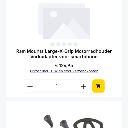
Gemiddelde waardering van 0 van 5 sterren
Ram Mounts Large-X-Grip Motorradhouder
Vorkadapter voor smartphone
Normale prijs:
€ 124,95
Prijzen incl. BTW en excl. verzendkosten
Producthoeveelheid: Voer de gewenste hoe