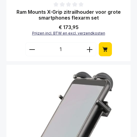
Gemiddelde waardering van 0 van 5 sterren
Ram Mounts X-Grip zitrailhouder voor grote
smartphones flexarm set
Normale prijs:
€ 173,95
Prijzen incl. BTW en excl. verzendkosten
Producthoeveelheid: Voer de gewenste hoe