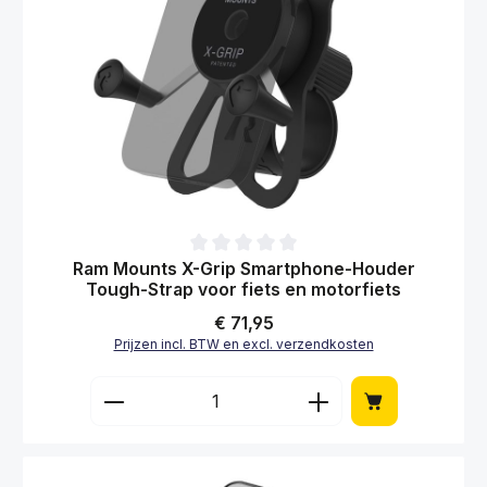
Gemiddelde waardering van 0 van 5 sterren
Ram Mounts X-Grip Smartphone-Houder
Tough-Strap voor fiets en motorfiets
Normale prijs:
€ 71,95
Prijzen incl. BTW en excl. verzendkosten
Producthoeveelheid: Voer de gewenste hoe