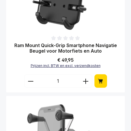
Gemiddelde waardering van 0 van 5 sterren
Ram Mount Quick-Grip Smartphone Navigatie
Beugel voor Motorfiets en Auto
Normale prijs:
€ 49,95
Prijzen incl. BTW en excl. verzendkosten
Producthoeveelheid: Voer de gewenste hoe