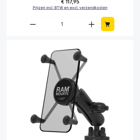
Normale prijs:
€ 117,95
Prijzen incl. BTW en excl. verzendkosten
Producthoeveelheid: Voer de gewenste hoe