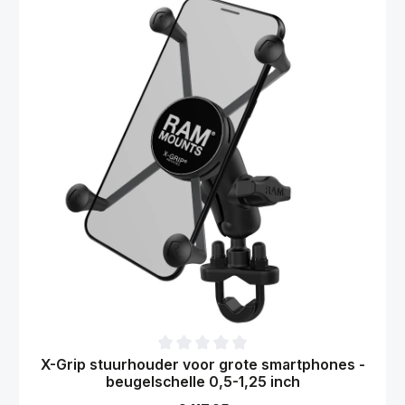
Gemiddelde waardering van 0 van 5 sterren
X-Grip stuurhouder voor grote smartphones -
beugelschelle 0,5-1,25 inch