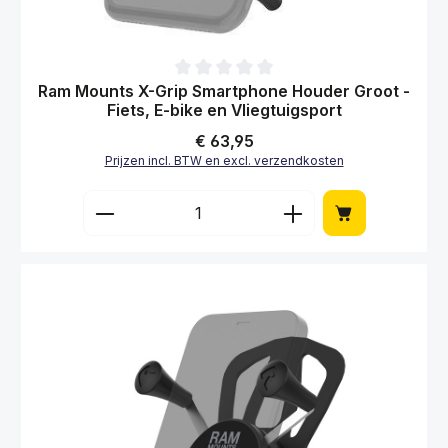
Gemiddelde waardering van 0 van 5 sterren
Ram Mounts X-Grip Smartphone Houder Groot -
Fiets, E-bike en Vliegtuigsport
Normale prijs:
€ 63,95
Prijzen incl. BTW en excl. verzendkosten
Producthoeveelheid: Voer de gewenste hoe