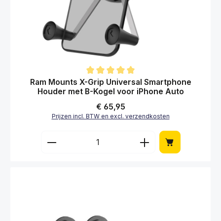
Gemiddelde waardering van 5 van 5 sterren
Ram Mounts X-Grip Universal Smartphone
Houder met B-Kogel voor iPhone Auto
Normale prijs:
€ 65,95
Prijzen incl. BTW en excl. verzendkosten
Producthoeveelheid: Voer de gewenste hoe