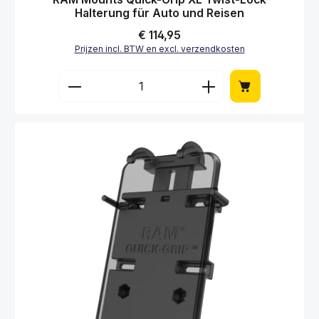
Halterung für Auto und Reisen
Normale prijs:
€ 114,95
Prijzen incl. BTW en excl. verzendkosten
Producthoeveelheid: Voer de gewenste hoe