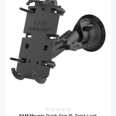
Gemiddelde waardering van 0 van 5 sterren
RAM Mounts Quick-Grip XL Twist-Lock