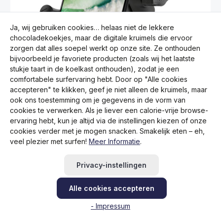
Ja, wij gebruiken cookies… helaas niet de lekkere
chocoladekoekjes, maar de digitale kruimels die ervoor
zorgen dat alles soepel werkt op onze site. Ze onthouden
bijvoorbeeld je favoriete producten (zoals wij het laatste
stukje taart in de koelkast onthouden), zodat je een
comfortabele surfervaring hebt. Door op "Alle cookies
accepteren" te klikken, geef je niet alleen de kruimels, maar
Gemiddelde waardering van 0 van 5 sterren
Ram Mounts X-Grip Universele houder voor
ook ons toestemming om je gegevens in de vorm van
grote mobiele telefoons, fiets en motorfiets
cookies te verwerken. Als je liever een calorie-vrije browse-
ervaring hebt, kun je altijd via de instellingen kiezen of onze
Normale prijs:
€ 112,20
cookies verder met je mogen snacken. Smakelijk eten – eh,
Prijzen incl. BTW en excl. verzendkosten
veel plezier met surfen!
Meer Informatie
.
Producthoeveelheid: Voer de gewenste hoe
Privacy-instellingen
Alle cookies accepteren
- Impressum