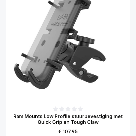
Gemiddelde waardering van 0 van 5 sterren
Ram Mounts Low Profile stuurbevestiging met
Quick Grip en Tough Claw
Normale prijs:
€ 107,95