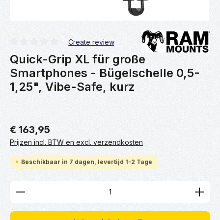
Create review
Gemiddelde waardering van 0 van 5 sterren
Quick-Grip XL für große
Smartphones - Bügelschelle 0,5-
1,25", Vibe-Safe, kurz
€ 163,95
Prijzen incl. BTW en excl. verzendkosten
Beschikbaar in 7 dagen, levertijd 1-2 Tage
Producthoeveelheid: Voer de gewenste hoeveelhei