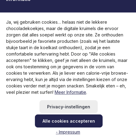
B2B, Handelaren en Overheden
Ja, wij gebruiken cookies… helaas niet de lekkere
chocoladekoekjes, maar de digitale kruimels die ervoor
Volg ons
zorgen dat alles soepel werkt op onze site. Ze onthouden
bijvoorbeeld je favoriete producten (zoals wij het laatste
stukje taart in de koelkast onthouden), zodat je een
comfortabele surfervaring hebt. Door op "Alle cookies
accepteren" te klikken, geef je niet alleen de kruimels, maar
ook ons toestemming om je gegevens in de vorm van
cookies te verwerken. Als je liever een calorie-vrije browse-
ervaring hebt, kun je altijd via de instellingen kiezen of onze
cookies verder met je mogen snacken. Smakelijk eten – eh,
veel plezier met surfen!
Meer Informatie
.
Alle prijzen incl. btw plus
verzendkosten
en eventuele
bezorgkosten, indien niet anders vermeld.
Privacy-instellingen
Retourzending starten
Hulp / Contact
FAQ
RMA aanvragen
Alle cookies accepteren
Newsletter abonnieren
- Impressum
© 2026 Brodit Shop - with
by
Zenit Design