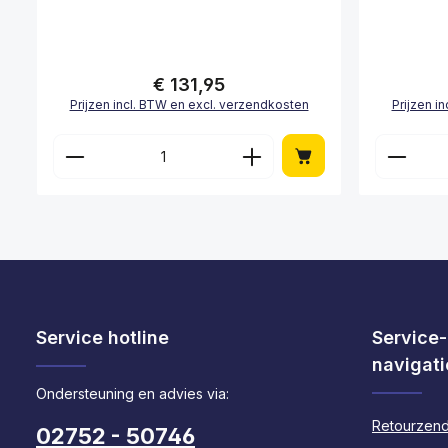
€ 131,95
Normale prijs:
Prijzen incl. BTW en excl. verzendkosten
Prijzen i
Producthoeveelheid: Voer de gewen
Produc
Service hotline
Service-
navigati
Ondersteuning en advies via:
Retourzend
02752 - 50746