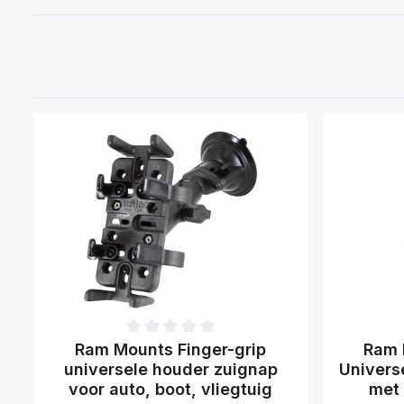
Gemiddelde waardering van 0 van 5 sterren
Gemiddelde
Ram Mounts Finger-grip
Ram 
universele houder zuignap
Univers
voor auto, boot, vliegtuig
met