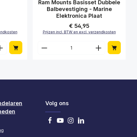
Gemiddelde waardering van 0 van 5 sterren
Ram Mounts Basisset Dubbele
Balbevestiging - Marine
Elektronica Plaat
€ 54,95
Normale prijs:
zendkosten
Prijzen incl. BTW en excl. verzendkosten
pen om de hoeveelheid te verhogen of 
lheid in of gebruik de knoppen om de h
id: Voer de gewenste hoeveelheid in of
Producthoeveelheid: Voer de
ndelaren
Volg ons
heden
ng