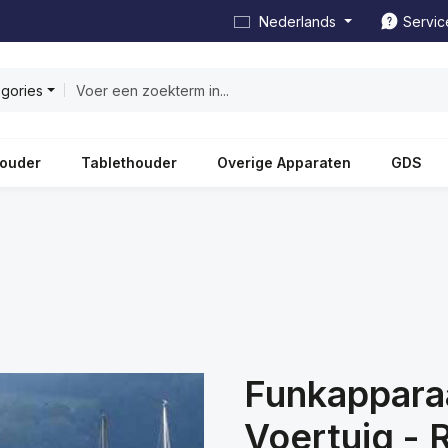
Nederlands
Servic
egories
ouder
Tablethouder
Overige Apparaten
GDS
Funkappara
Voertuig -