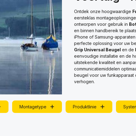
Ontdek onze hoogwaardige
F
eersteklas montageoplossingen
ontworpen voor gebruik in
Bo
en binnen handbereik te plaat
iPhone of Samsung-apparaten
perfecte oplossing voor uw b
Grip Universal Beugel
en de
eenvoudige installatie en de h
uitstekende kwaliteit en aan
communicatiemiddelen optimaal
beugel voor uw funkapparaat o
verhogen.
Montagetype
Produktlinie
Syste