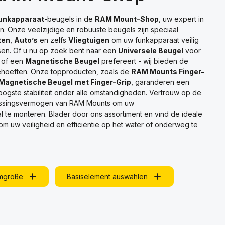
unkapparaat
-beugels in de
RAM Mount-Shop
, uw expert in
. Onze veelzijdige en robuuste beugels zijn speciaal
ten
,
Auto’s
en zelfs
Vliegtuigen
om uw funkapparaat veilig
sen. Of u nu op zoek bent naar een
Universele Beugel
voor
 of een
Magnetische Beugel
prefereert - wij bieden de
ehoeften. Onze topproducten, zoals de
RAM Mounts Finger-
Magnetische Beugel met Finger-Grip
, garanderen een
oogste stabiliteit onder alle omstandigheden. Vertrouw op de
passingsvermogen van RAM Mounts om uw
 te monteren. Blader door ons assortiment en vind de ideale
m uw veiligheid en efficiëntie op het water of onderweg te
mgröße
Basiselement auswählen