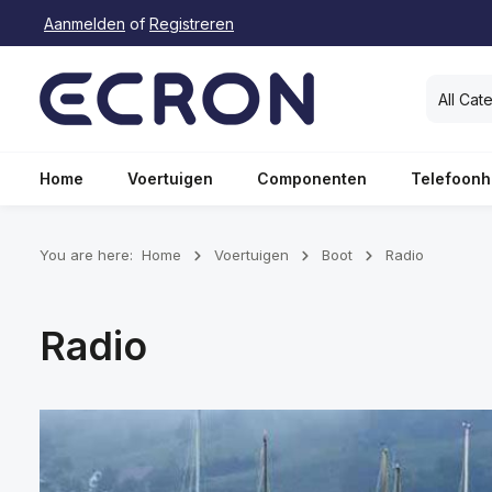
Aanmelden
of
Registreren
oekopdracht
Ga naar de hoofdnavigatie
All Cat
Home
Voertuigen
Componenten
Telefoonh
You are here:
Home
Voertuigen
Boot
Radio
Radio