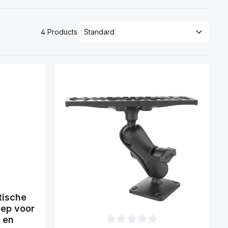
4 Products
van 5 sterren
ische
ep voor
 en