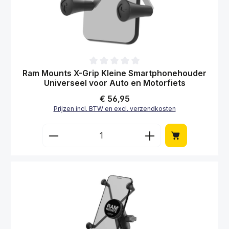
Gemiddelde waardering van 0 van 5 sterren
Ram Mounts X-Grip Kleine Smartphonehouder
Universeel voor Auto en Motorfiets
Normale prijs:
€ 56,95
Prijzen incl. BTW en excl. verzendkosten
Producthoeveelheid: Voer de gewenste hoe