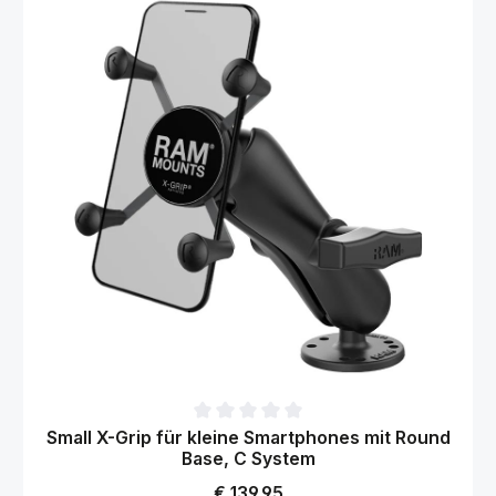
Gemiddelde waardering van 0 van 5 sterren
Small X-Grip für kleine Smartphones mit Round
Base, C System
Normale prijs:
€ 139,95