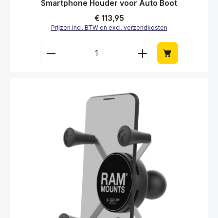
Smartphone Houder voor Auto Boot
Normale prijs:
€ 113,95
Prijzen incl. BTW en excl. verzendkosten
Producthoeveelheid: Voer de gewenste hoe