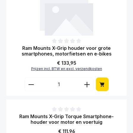
Gemiddelde waardering van 0 van 5 sterren
X-Grip stuurhouder voor grote smartphones -
beugelschelle 0,5-1,25 inch
Normale prijs:
€ 117,95
Prijzen incl. BTW en excl. verzendkosten
Producthoeveelheid: Voer de gewenste hoe