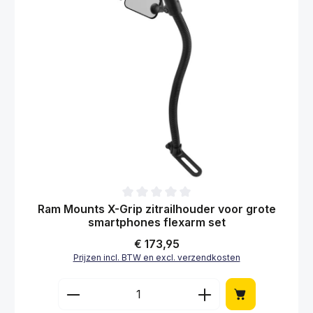
Gemiddelde waardering van 0 van 5 sterren
Ram Mounts X-Grip zitrailhouder voor grote
smartphones flexarm set
Normale prijs:
€ 173,95
Prijzen incl. BTW en excl. verzendkosten
Producthoeveelheid: Voer de gewenste hoe