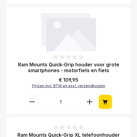
Gemiddelde waardering van 0 van 5 sterren
Ram Mounts Quick-Grip houder voor grote
smartphones - motorfiets en fiets
Normale prijs:
€ 109,95
Prijzen incl. BTW en excl. verzendkosten
Producthoeveelheid: Voer de gewenste hoe