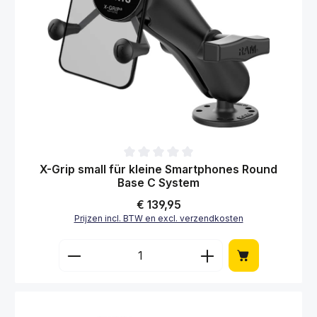
Gemiddelde waardering van 0 van 5 sterren
X-Grip small für kleine Smartphones Round
Base C System
Normale prijs:
€ 139,95
Prijzen incl. BTW en excl. verzendkosten
Producthoeveelheid: Voer de gewenste hoe