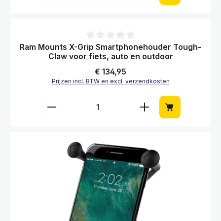
Gemiddelde waardering van 0 van 5 sterren
Ram Mounts X-Grip Universele houder voor
smartphones EZ-Strap
Normale prijs:
€ 73,95
Prijzen incl. BTW en excl. verzendkosten
Producthoeveelheid: Voer de gewenste hoe