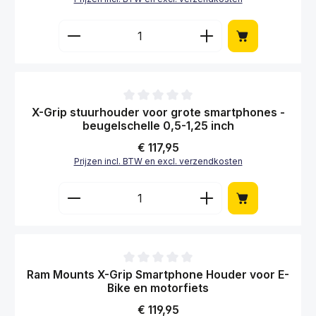
Gemiddelde waardering van 0 van 5 sterren
Ram Mounts X-Grip Smartphone-Houder
Tough-Strap voor fiets en motorfiets
Normale prijs:
€ 71,95
Prijzen incl. BTW en excl. verzendkosten
Producthoeveelheid: Voer de gewenste hoe