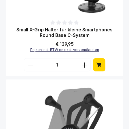
Gemiddelde waardering van 0 van 5 sterren
Small X-Grip Halter für kleine Smartphones
Round Base C-System
Normale prijs:
€ 139,95
Prijzen incl. BTW en excl. verzendkosten
Producthoeveelheid: Voer de gewenste hoe