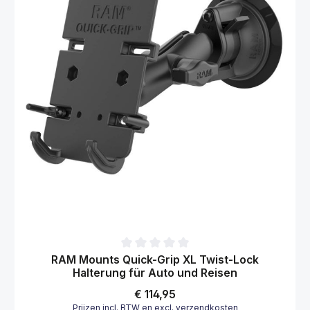
Gemiddelde waardering van 0 van 5 sterren
RAM Mounts Quick-Grip XL Twist-Lock
Halterung für Auto und Reisen
Normale prijs:
€ 114,95
Prijzen incl. BTW en excl. verzendkosten