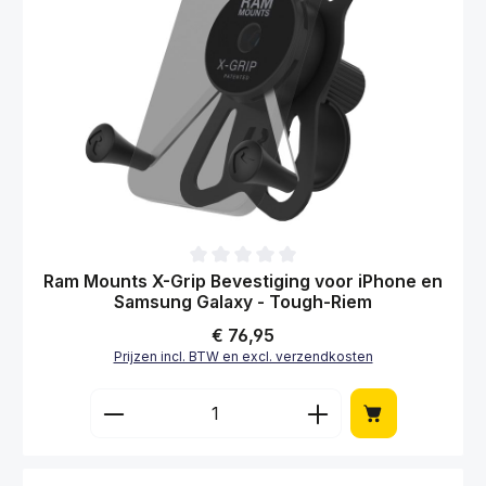
Gemiddelde waardering van 0 van 5 sterren
Ram Mounts X-Grip Bevestiging voor iPhone en
Samsung Galaxy - Tough-Riem
Normale prijs:
€ 76,95
Prijzen incl. BTW en excl. verzendkosten
Producthoeveelheid: Voer de gewenste hoe