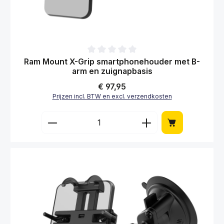
Gemiddelde waardering van 0 van 5 sterren
Ram Mount X-Grip smartphonehouder met B-
arm en zuignapbasis
Normale prijs:
€ 97,95
Prijzen incl. BTW en excl. verzendkosten
Producthoeveelheid: Voer de gewenste hoe