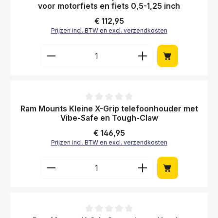
Gemiddelde waardering van 0 van 5 sterren
Ram Mounts Quick-Grip XL telefoonhouder
voor motorfiets en fiets 0,5-1,25 inch
Normale prijs:
€ 112,95
Prijzen incl. BTW en excl. verzendkosten