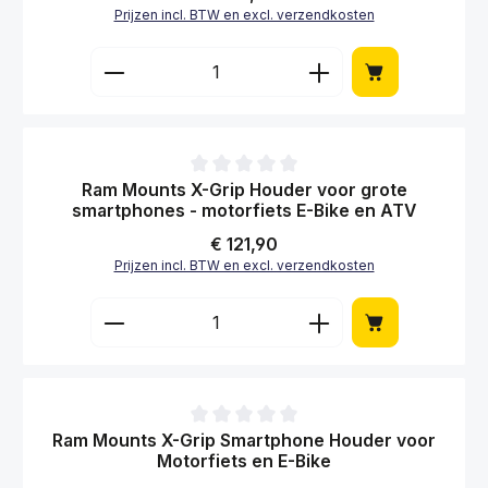
Gemiddelde waardering van 0 van 5 sterren
Ram Mounts X-Grip Smartphone Houder voor E-
Bike en motorfiets
Normale prijs:
€ 119,95
Prijzen incl. BTW en excl. verzendkosten
Producthoeveelheid: Voer de gewenste hoe