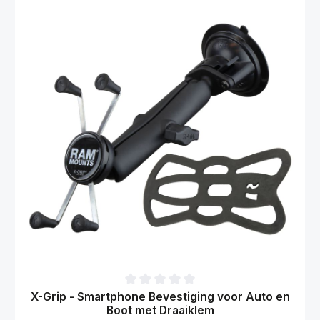
Gemiddelde waardering van 0 van 5 sterren
X-Grip - Smartphone Bevestiging voor Auto en
Boot met Draaiklem