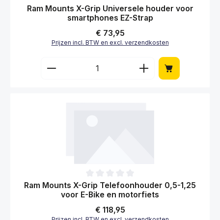
Gemiddelde waardering van 0 van 5 sterren
Ram Mounts Kleine X-Grip telefoonhouder met
Vibe-Safe en Tough-Claw
Normale prijs:
€ 146,95
Prijzen incl. BTW en excl. verzendkosten
Producthoeveelheid: Voer de gewenste hoe