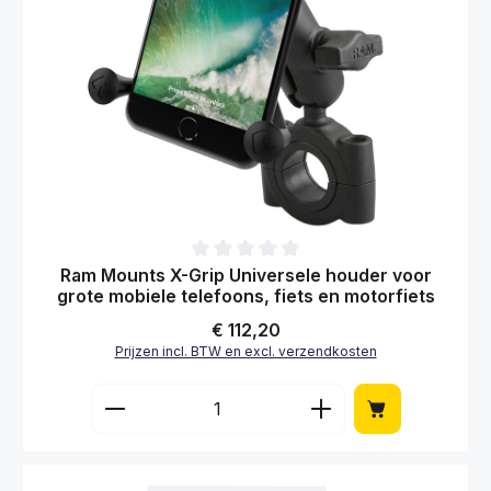
Gemiddelde waardering van 0 van 5 sterren
Ram Mounts X-Grip Telefoonhouder 0,5-1,25
voor E-Bike en motorfiets
Normale prijs:
€ 118,95
Prijzen incl. BTW en excl. verzendkosten
Producthoeveelheid: Voer de gewenste hoe