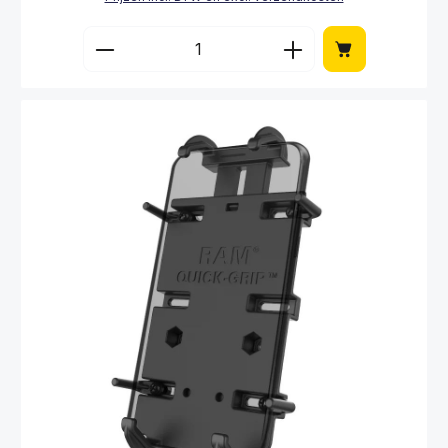
Producthoeveelheid: Voer de gewenste hoe