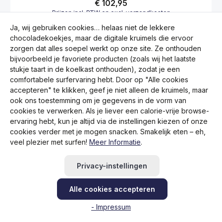
Ja, wij gebruiken cookies… helaas niet de lekkere
chocoladekoekjes, maar de digitale kruimels die ervoor
zorgen dat alles soepel werkt op onze site. Ze onthouden
bijvoorbeeld je favoriete producten (zoals wij het laatste
stukje taart in de koelkast onthouden), zodat je een
comfortabele surfervaring hebt. Door op "Alle cookies
accepteren" te klikken, geef je niet alleen de kruimels, maar
ook ons toestemming om je gegevens in de vorm van
cookies te verwerken. Als je liever een calorie-vrije browse-
Gemiddelde waardering van 0 van 5 sterren
Ram Mounts Large-X-Grip Motorradhouder
ervaring hebt, kun je altijd via de instellingen kiezen of onze
Vorkadapter voor smartphone
cookies verder met je mogen snacken. Smakelijk eten – eh,
Normale prijs:
€ 124,95
veel plezier met surfen!
Meer Informatie
.
Prijzen incl. BTW en excl. verzendkosten
Privacy-instellingen
Producthoeveelheid: Voer de gewenste hoe
Alle cookies accepteren
- Impressum