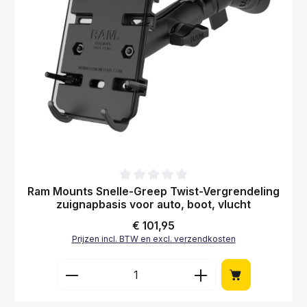
Gemiddelde waardering van 0 van 5 sterren
Ram Mounts Snelle-Greep Twist-Vergrendeling
zuignapbasis voor auto, boot, vlucht
Normale prijs:
€ 101,95
Prijzen incl. BTW en excl. verzendkosten
Producthoeveelheid: Voer de gewenste hoe