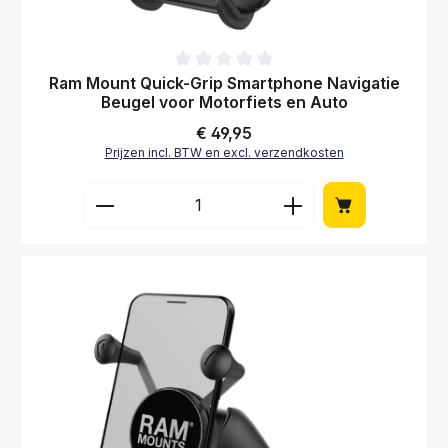
Gemiddelde waardering van 0 van 5 sterren
Ram Mount Quick-Grip Smartphone Navigatie
Beugel voor Motorfiets en Auto
Normale prijs:
€ 49,95
Prijzen incl. BTW en excl. verzendkosten
Producthoeveelheid: Voer de gewenste hoe