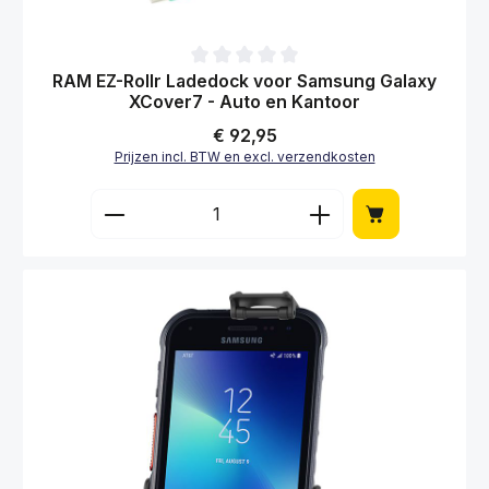
Gemiddelde waardering van 0 van 5 sterren
RAM EZ-Rollr Ladedock voor Samsung Galaxy
XCover7 - Auto en Kantoor
Normale prijs:
€ 92,95
Prijzen incl. BTW en excl. verzendkosten
Producthoeveelheid: Voer de gewenste hoe