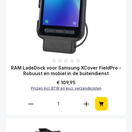
Gemiddelde waardering van 0 van 5 sterren
RAM LadeDock voor Samsung XCover FieldPro -
Robuust en mobiel in de buitendienst
Normale prijs:
€ 109,95
Prijzen incl. BTW en excl. verzendkosten
Producthoeveelheid: Voer de gewenste hoe