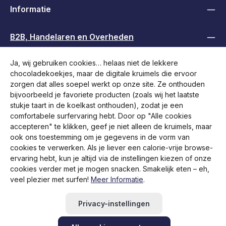
Informatie
B2B, Handelaren en Overheden
Ja, wij gebruiken cookies… helaas niet de lekkere
Volg ons
chocoladekoekjes, maar de digitale kruimels die ervoor
zorgen dat alles soepel werkt op onze site. Ze onthouden
bijvoorbeeld je favoriete producten (zoals wij het laatste
stukje taart in de koelkast onthouden), zodat je een
comfortabele surfervaring hebt. Door op "Alle cookies
accepteren" te klikken, geef je niet alleen de kruimels, maar
ook ons toestemming om je gegevens in de vorm van
cookies te verwerken. Als je liever een calorie-vrije browse-
ervaring hebt, kun je altijd via de instellingen kiezen of onze
cookies verder met je mogen snacken. Smakelijk eten – eh,
veel plezier met surfen!
Meer Informatie
.
Alle prijzen incl. btw plus
verzendkosten
en eventuele
bezorgkosten, indien niet anders vermeld.
Privacy-instellingen
Retourzending starten
Hulp / Contact
FAQ
RMA aanvragen