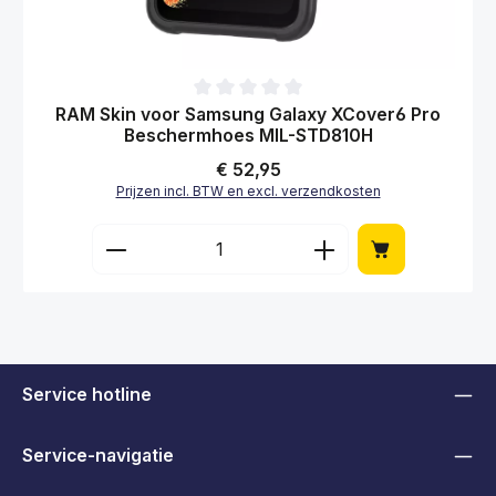
Gemiddelde waardering van 0 van 5 sterren
RAM Skin voor Samsung Galaxy XCover6 Pro
Beschermhoes MIL-STD810H
Normale prijs:
€ 52,95
Prijzen incl. BTW en excl. verzendkosten
Producthoeveelheid: Voer de gewenste hoe
Service hotline
Service-navigatie