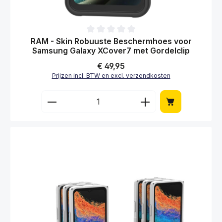
Gemiddelde waardering van 0 van 5 sterren
RAM - Skin Robuuste Beschermhoes voor
Samsung Galaxy XCover7 met Gordelclip
Normale prijs:
€ 49,95
Prijzen incl. BTW en excl. verzendkosten
Producthoeveelheid: Voer de gewenste hoe