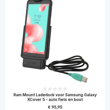
Gemiddelde waardering van 0 van 5 sterren
Ram Mount Ladedock voor Samsung Galaxy
XCover 5 - auto fiets en boot
Normale prijs:
€ 95,95