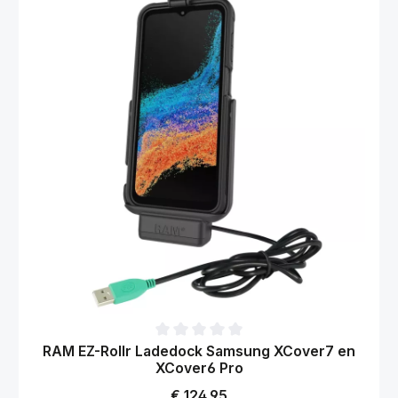
Gemiddelde waardering van 0 van 5 sterren
RAM EZ-Rollr Ladedock Samsung XCover7 en
XCover6 Pro
Normale prijs:
€ 124,95