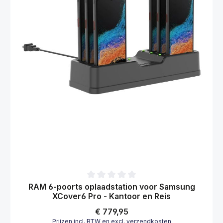
Gemiddelde waardering van 0 van 5 sterren
RAM 6-poorts oplaadstation voor Samsung
XCover6 Pro - Kantoor en Reis
Normale prijs:
€ 779,95
Prijzen incl. BTW en excl. verzendkosten