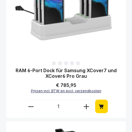
Gemiddelde waardering van 0 van 5 sterren
RAM 6-Port Dock für Samsung XCover7 und
XCover6 Pro Grau
Normale prijs:
€ 785,95
Prijzen incl. BTW en excl. verzendkosten
Producthoeveelheid: Voer de gewenste hoe