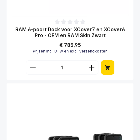
Gemiddelde waardering van 0 van 5 sterren
RAM 6-poort Dock voor XCover7 en XCover6
Pro - OEM en RAM Skin Zwart
Normale prijs:
€ 785,95
Prijzen incl. BTW en excl. verzendkosten
Producthoeveelheid: Voer de gewenste hoe