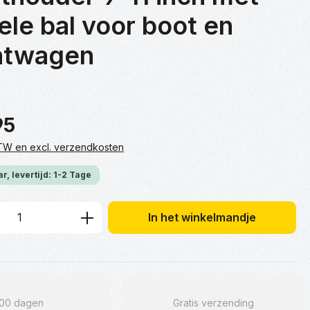
le bal voor boot en
htwagen
95
 BTW en excl. verzendkosten
r, levertijd: 1-2 Tage
hoeveelheid: Voer de gewenste hoeveelh
In het winkelmandje
100 dagen
Gratis verzending