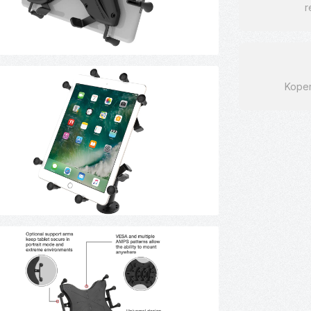
r
Kope