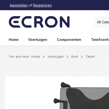
Aanmelden
of
Registreren
oekopdracht
Ga naar de hoofdnavigatie
All Cat
Home
Voertuigen
Componenten
Telefoonh
You are here:
Home
Voertuigen
Boot
Tablet
Afbeeldingengalerij overslaan