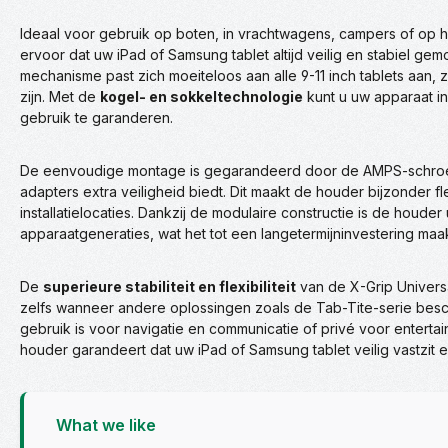
Ideaal voor gebruik op boten, in vrachtwagens, campers of op 
ervoor dat uw iPad of Samsung tablet altijd veilig en stabiel gemo
mechanisme past zich moeiteloos aan alle 9-11 inch tablets aan
zijn. Met de
kogel- en sokkeltechnologie
kunt u uw apparaat in
gebruik te garanderen.
De eenvoudige montage is gegarandeerd door de AMPS-schroefb
adapters extra veiligheid biedt. Dit maakt de houder bijzonder f
installatielocaties. Dankzij de modulaire constructie is de houder
apparaatgeneraties, wat het tot een langetermijninvestering maak
De
superieure stabiliteit en flexibiliteit
van de X-Grip Univers
zelfs wanneer andere oplossingen zoals de Tab-Tite-serie besch
gebruik is voor navigatie en communicatie of privé voor entert
houder garandeert dat uw iPad of Samsung tablet veilig vastzit en 
What we like