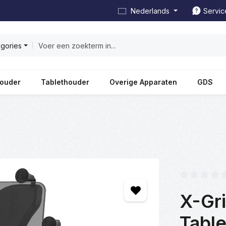
Nederlands
Servic
egories
ouder
Tablethouder
Overige Apparaten
GDS
Gemiddelde wa
X-Gri
Table