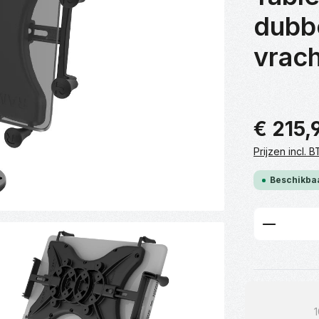
dubbe
vrac
€ 215,
Prijzen incl.
Beschikbaa
Product