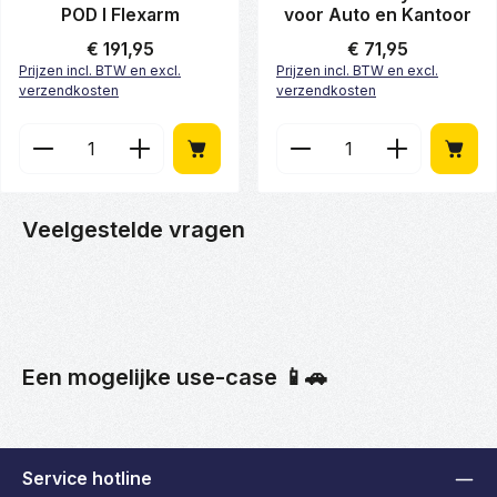
POD I Flexarm
voor Auto en Kantoor
Normale prijs:
€ 191,95
Normale prijs:
€ 71,95
Prijzen incl. BTW en excl.
Prijzen incl. BTW en excl.
verzendkosten
verzendkosten
Producthoeveelheid: Voer de gewenste hoeveelheid
Producthoeveelheid: Vo
Veelgestelde vragen
Een mogelijke use-case 📱🚗
Service hotline