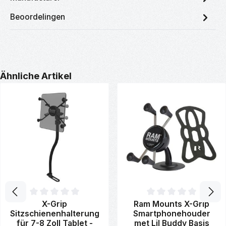
Beoordelingen
Productgalerij overslaan
Ähnliche Artikel
Gemiddelde waardering van 0 van 5 sterren
Gemiddelde waardering van 0 
X-Grip
Ram Mounts X-Grip
Sitzschienenhalterung
Smartphonehouder
für 7-8 Zoll Tablet -
met Lil Buddy Basis