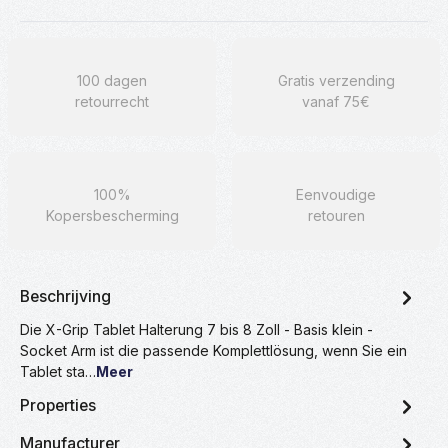
100 dagen
Gratis verzending
retourrecht
vanaf 75€
100%
Eenvoudige
Kopersbescherming
retouren
Beschrijving
Die X-Grip Tablet Halterung 7 bis 8 Zoll - Basis klein -
Socket Arm ist die passende Komplettlösung, wenn Sie ein
Tablet sta…
Meer
Properties
Manufacturer