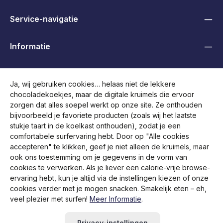
Service-navigatie
Informatie
B2B, Handelaren en Overheden
Ja, wij gebruiken cookies… helaas niet de lekkere
chocoladekoekjes, maar de digitale kruimels die ervoor
Volg ons
zorgen dat alles soepel werkt op onze site. Ze onthouden
bijvoorbeeld je favoriete producten (zoals wij het laatste
stukje taart in de koelkast onthouden), zodat je een
comfortabele surfervaring hebt. Door op "Alle cookies
accepteren" te klikken, geef je niet alleen de kruimels, maar
ook ons toestemming om je gegevens in de vorm van
cookies te verwerken. Als je liever een calorie-vrije browse-
ervaring hebt, kun je altijd via de instellingen kiezen of onze
cookies verder met je mogen snacken. Smakelijk eten – eh,
veel plezier met surfen!
Meer Informatie
.
Alle prijzen incl. btw plus
verzendkosten
en eventuele
bezorgkosten, indien niet anders vermeld.
Privacy-instellingen