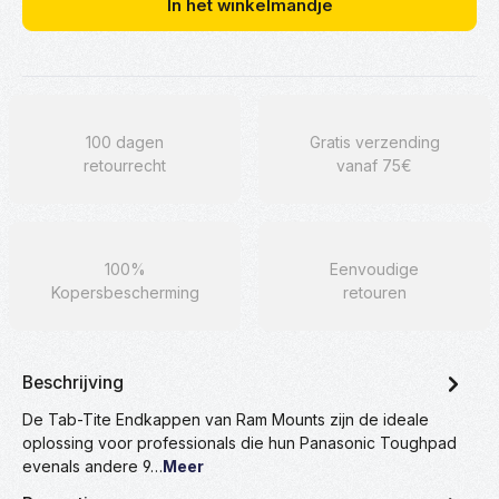
In het winkelmandje
100 dagen
Gratis verzending
retourrecht
vanaf 75€
100%
Eenvoudige
Kopersbescherming
retouren
Beschrijving
De Tab-Tite Endkappen van Ram Mounts zijn de ideale
oplossing voor professionals die hun Panasonic Toughpad
evenals andere 9…
Meer