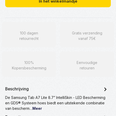
In het winkelmandje
100 dagen
Gratis verzending
retourrecht
vanaf 75€
100%
Eenvoudige
Kopersbescherming
retouren
Beschrijving
De Samsung Tab A7 Lite 8.7” IntelliSkin - LED Bescherming
en GDS® Systeem hoes biedt een uitstekende combinatie
van bescherm…
Meer