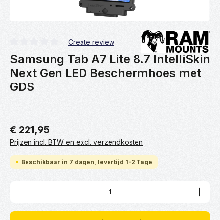
Create review
Gemiddelde waardering van 0 van 5 sterren
Samsung Tab A7 Lite 8.7 IntelliSkin
Next Gen LED Beschermhoes met
GDS
€ 221,95
Prijzen incl. BTW en excl. verzendkosten
Beschikbaar in 7 dagen, levertijd 1-2 Tage
Producthoeveelheid: Voer de gewenste hoeveelhei