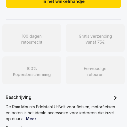
In het winkelmandje
100 dagen
Gratis verzending
retourrecht
vanaf 75€
100%
Eenvoudige
Kopersbescherming
retouren
Beschrijving
De Ram Mounts Edelstahl U-Bolt voor fietsen, motorfietsen
en boten is het ideale accessoire voor iedereen die inzet
op duurz…
Meer