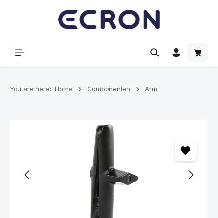
hoofdinhoud
Winke
You are here:
Home
Componenten
Arm
Afbeeldingengalerij overslaan