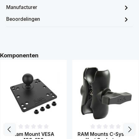
Manufacturer
Beoordelingen
Productgalerij overslaan
Komponenten
Gemiddelde waardering van 0 van 5 sterren
Gemiddelde waardering van 0 
Ram Mount VESA
RAM Mounts C-System