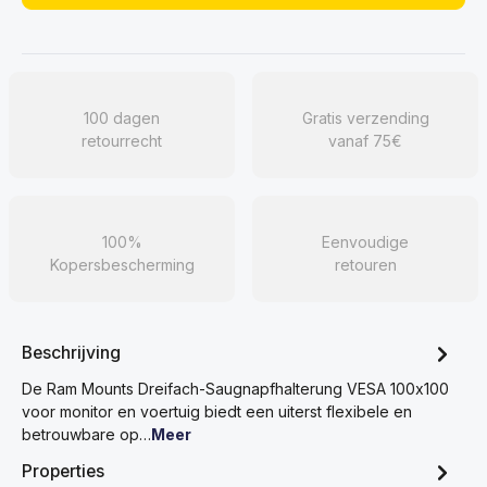
100 dagen
Gratis verzending
retourrecht
vanaf 75€
100%
Eenvoudige
Kopersbescherming
retouren
Beschrijving
De Ram Mounts Dreifach-Saugnapfhalterung VESA 100x100
voor monitor en voertuig biedt een uiterst flexibele en
betrouwbare op…
Meer
Properties