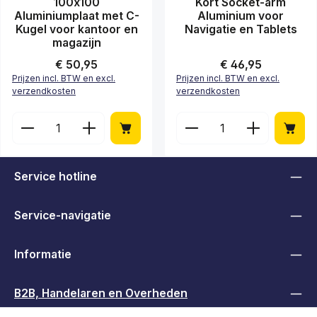
100x100
Kort Socket-arm
Aluminiumplaat met C-
Aluminium voor
Kugel voor kantoor en
Navigatie en Tablets
magazijn
Normale prijs:
€ 50,95
Normale prijs:
€ 46,95
Prijzen incl. BTW en excl.
Prijzen incl. BTW en excl.
verzendkosten
verzendkosten
Producthoeveelheid: Voer de gewenste hoeveelheid
Producthoeveelheid: Vo
Service hotline
Service-navigatie
Informatie
B2B, Handelaren en Overheden