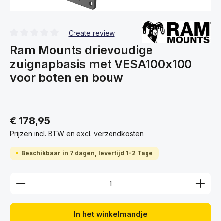
Create review
Gemiddelde waardering van 0 van 5 sterren
Ram Mounts drievoudige
zuignapbasis met VESA100x100
voor boten en bouw
€ 178,95
Prijzen incl. BTW en excl. verzendkosten
Beschikbaar in 7 dagen, levertijd 1-2 Tage
Producthoeveelheid: Voer de gewenste hoeveelhei
In het winkelmandje