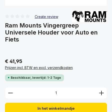
Create review
Gemiddelde waardering van 0 van 5 sterren
Ram Mounts Vingergreep
Universele Houder voor Auto en
Fiets
€ 41,95
Prijzen incl. BTW en excl. verzendkosten
Beschikbaar, levertijd: 1-2 Tage
Producthoeveelheid: Voer de gewenste hoeveelhei
In het winkelmandje