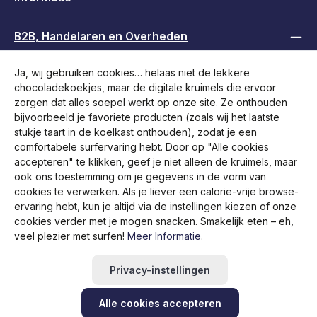
B2B, Handelaren en Overheden
Ja, wij gebruiken cookies… helaas niet de lekkere
Volg ons
chocoladekoekjes, maar de digitale kruimels die ervoor
zorgen dat alles soepel werkt op onze site. Ze onthouden
bijvoorbeeld je favoriete producten (zoals wij het laatste
stukje taart in de koelkast onthouden), zodat je een
comfortabele surfervaring hebt. Door op "Alle cookies
accepteren" te klikken, geef je niet alleen de kruimels, maar
ook ons toestemming om je gegevens in de vorm van
cookies te verwerken. Als je liever een calorie-vrije browse-
ervaring hebt, kun je altijd via de instellingen kiezen of onze
cookies verder met je mogen snacken. Smakelijk eten – eh,
veel plezier met surfen!
Meer Informatie
.
Alle prijzen incl. btw plus
verzendkosten
en eventuele
bezorgkosten, indien niet anders vermeld.
Privacy-instellingen
Retourzending starten
Hulp / Contact
FAQ
RMA aanvragen
Alle cookies accepteren
Newsletter abonnieren