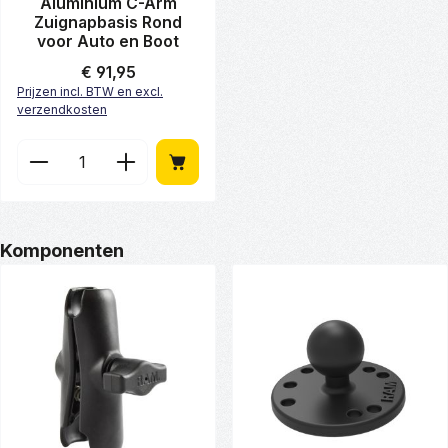
Aluminium C-Arm
Zuignapbasis Rond
voor Auto en Boot
Normale prijs:
€ 91,95
Prijzen incl. BTW en excl.
verzendkosten
Producthoeveelheid: Voer de gewenste hoeveelheid
Productgalerij overslaan
Komponenten