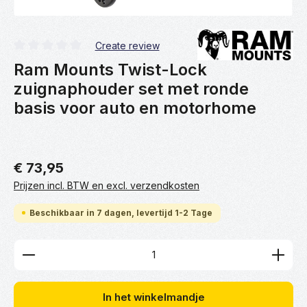
Create review
Gemiddelde waardering van 0 van 5 sterren
Ram Mounts Twist-Lock
zuignaphouder set met ronde
basis voor auto en motorhome
€ 73,95
Prijzen incl. BTW en excl. verzendkosten
Beschikbaar in 7 dagen, levertijd 1-2 Tage
Producthoeveelheid: Voer de gewenste hoeveelhei
In het winkelmandje