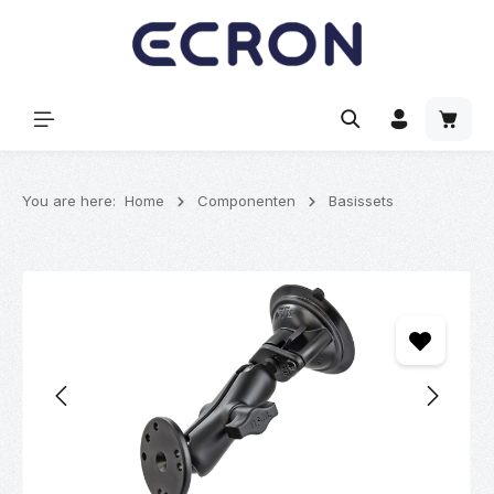
hoofdinhoud
Winke
You are here:
Home
Componenten
Basissets
Afbeeldingengalerij overslaan