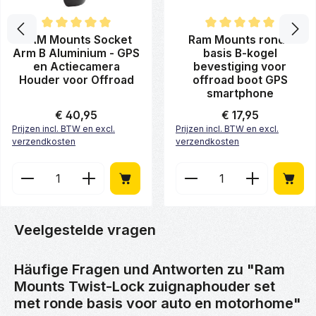
Gemiddelde waardering van 5 van 5 sterren
Gemiddelde waardering van 5 
RAM Mounts Socket
Ram Mounts ronde
Arm B Aluminium - GPS
basis B-kogel
en Actiecamera
bevestiging voor
Houder voor Offroad
offroad boot GPS
smartphone
Normale prijs:
€ 40,95
Normale prijs:
€ 17,95
Prijzen incl. BTW en excl.
Prijzen incl. BTW en excl.
verzendkosten
verzendkosten
Producthoeveelheid: Voer de gewenste hoeveelheid
Producthoeveelheid: Vo
Veelgestelde vragen
Häufige Fragen und Antworten zu "Ram
Mounts Twist-Lock zuignaphouder set
met ronde basis voor auto en motorhome"