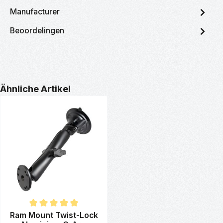
Manufacturer
Beoordelingen
Productgalerij overslaan
Ähnliche Artikel
Gemiddelde waardering van 5 van 5 sterren
Ram Mount Twist-Lock