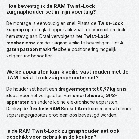
Hoe bevestig ik de RAM Twist-Lock
zuignaphouder set in mijn voertuig?
De montage is eenvoudig en snel. Plaats de
Twist-Lock
zuignap
op een glad oppervlak zoals de voorruit en druk
hem stevig aan. Draai vervolgens het
Twist-Lock
mechanisme
om de zuignap veilig te bevestigen. Het
4-
gaten patroon
maakt flexibele positionering mogelijk
volgens uw behoeften.
Welke apparaten kan ik veilig vasthouden met de
RAM Twist-Lock zuignaphouder set?
De houder set heeft een
dragvermogen tot 0,97 kg
en is
ideaal voor het veiligstellen van
smartphones
,
GPS-
apparaten
en andere kleine elektronische apparaten.
Dankzij de
flexibele RAM Socket Arm
kunnen verschillende
apparaatgegroottes probleemloos bevestigd worden.
Is de RAM Twist-Lock zuignaphouder set ook
geschikt voor gebruik in de keuken?