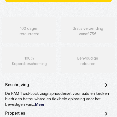
100 dagen
Gratis verzending
retourrecht
vanaf 75€
100%
Eenvoudige
Kopersbescherming
retouren
Beschrijving
De RAM Twist-Lock zuignaphouderset voor auto en keuken
biedt een betrouwbare en flexibele oplossing voor het
bevestigen van…
Meer
Properties