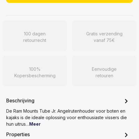
100 dagen
Gratis verzending
retourrecht
vanaf 75€
100%
Eenvoudige
Kopersbescherming
retouren
Beschrijving
De Ram Mounts Tube Jr. Angelrutenhouder voor boten en
kajaks is de ideale oplossing voor enthousiaste vissers die
hun uitrus…
Meer
Properties