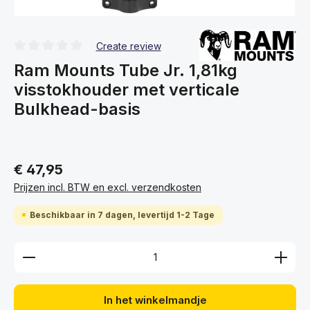
Create review
Gemiddelde waardering van 0 van 5 sterren
Ram Mounts Tube Jr. 1,81kg
visstokhouder met verticale
Bulkhead-basis
€ 47,95
Prijzen incl. BTW en excl. verzendkosten
Beschikbaar in 7 dagen, levertijd 1-2 Tage
Producthoeveelheid: Voer de gewenste hoeveelhei
In het winkelmandje