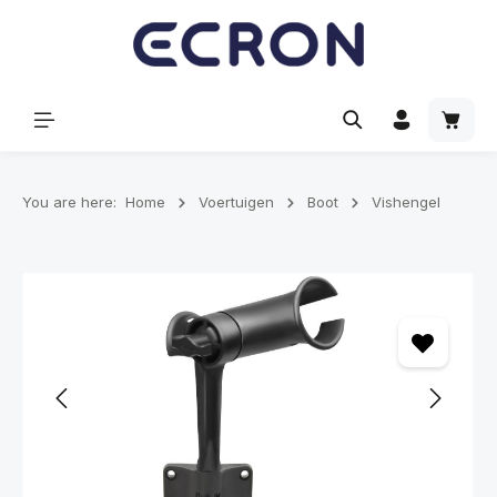
hoofdinhoud
Winke
You are here:
Home
Voertuigen
Boot
Vishengel
Afbeeldingengalerij overslaan