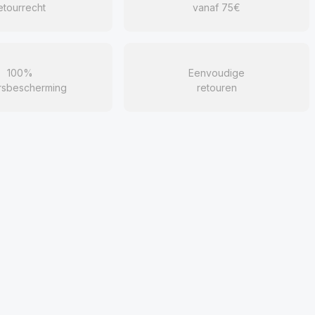
etourrecht
vanaf 75€
100%
Eenvoudige
rsbescherming
retouren