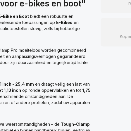
oor e-bikes en boot"
r
-Bike en Boot
biedt een robuuste en
veeleisende toepassingen op
E-Bikes
en
tietoestellen stevig, zelfs bij hobbelige
Kope
Clamp Pro moeiteloos worden gecombineerd
iteit en aanpassingsvermogen gegarandeerd
door zijn duurzaamheid en tegelijkertijd lichte
 1 inch - 25,4 mm
en draagt veilig een last van
t 1,13 inch
op ronde oppervlakken en tot
1,75
verschillende omstandigheden aan. De
 buizen of andere profielen, zodat uw apparaten
j ruwe weersomstandigheden – de
Tough-Clamp
stabiel en binnen handbereik blijven. Vertrouw