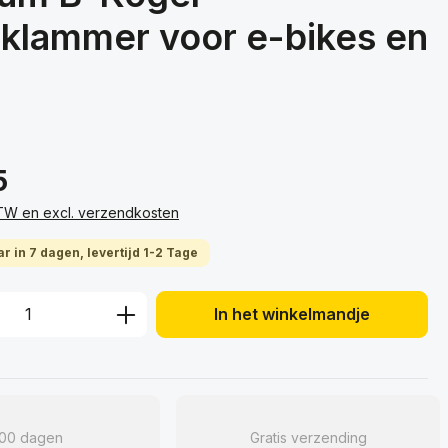
eklammer voor e-bikes en
5
 BTW en excl. verzendkosten
r in 7 dagen, levertijd 1-2 Tage
hoeveelheid: Voer de gewenste hoeveelh
In het winkelmandje
100 dagen
Gratis verzending