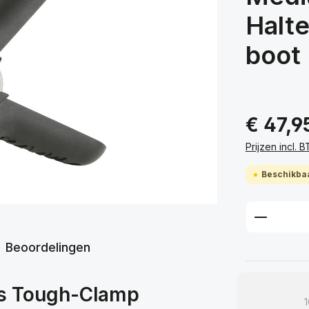
Halt
boot
€ 47,9
Prijzen incl.
Beschikbaa
Product
Beoordelingen
ts Tough-Clamp