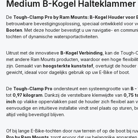
Medium B-Kogel Halteklammer v
De
Tough-Clamp Pro by Ram Mounts: B-Kogel Houder voor E
betrouwbare bevestigingsoplossing, speciaal ontwikkeld voor 
Booten
. Met deze houder bevestigt u uw navigatie- en communica
tochten of dynamische watersportactiviteiten.
Uitrust met de innovatieve
B-Kogel Verbinding
, kan de Tough-
met andere Ram Mounts producten, waardoor een hoge flexibil
zijn. Gemaakt van
hoogsterkte kunststof
, overtuigt de houder 
gewicht, ideaal voor dagelijks gebruik op uw E-Bike of boot.
De
Tough-Clamp Pro
ondersteunt een systeemgrootte van
B -
tot
0,97 kilogram
. Dankzij de verstelbare klemwijdte van
0,75 to
inch
op vlakke oppervlakken past de houder zich flexibel aan 
eenvoudige en intuïtieve installatie vindt snel plaats op sturen,
altijd veilig bevestigd blijven.
Of bij lange E-Bike-tochten door ruw terrein of op de boot bi
Pro by Ram Mounts
zorgt ervoor dat uw belangrijke apparaten 