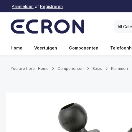
Aanmelden
of
Registreren
oekopdracht
Ga naar de hoofdnavigatie
All Cat
Home
Voertuigen
Componenten
Telefoonh
You are here:
Home
Componenten
Basis
Klemmen
Afbeeldingengalerij overslaan