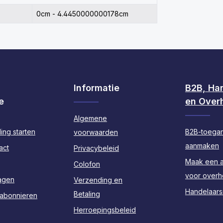
0cm - 4.4450000000178cm
Informatie
B2B, Ha
e
en Over
Algemene
ing starten
B2B-toega
voorwaarden
aanmaken
act
Privacybeleid
Maak een 
Colofon
voor over
agen
Verzending en
Handelaarsr
Betaling
 abonnieren
Herroepingsbeleid