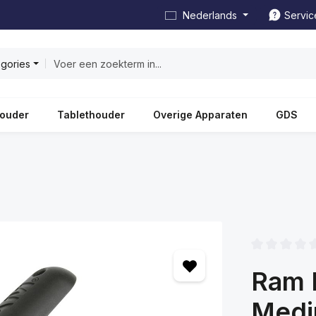
Nederlands
Servic
egories
ouder
Tablethouder
Overige Apparaten
GDS
Gemiddelde wa
Ram 
Medi