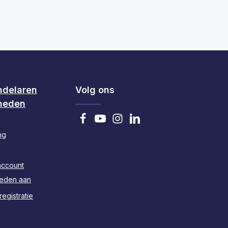
ndelaren
Volg ons
heden
ng
account
heden aan
egistratie