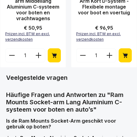
arm Middellang
Arm Kort D-System -
Aluminium C-systeem
Flexibele montage
voor boten en
voor boot en voertuig
vrachtwagens
Normale prijs:
€ 50,95
Normale prijs:
€ 96,95
Prijzen incl. BTW en excl.
Prijzen incl. BTW en excl.
verzendkosten
verzendkosten
Producthoeveelheid: Voer de gewenste hoeveelheid
Producthoeveelheid: Vo
Veelgestelde vragen
Häufige Fragen und Antworten zu "Ram
Mounts Socket-arm Lang Aluminium C-
systeem voor boten en auto’s"
Is de Ram Mounts Socket-Arm geschikt voor
gebruik op boten?