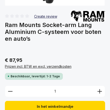
Create review
Gemiddelde waardering van 0 van 5 sterren
Ram Mounts Socket-arm Lang
Aluminium C-systeem voor boten
en auto’s
€ 87,95
Prijzen incl. BTW en excl. verzendkosten
Beschikbaar, levertijd: 1-2 Tage
Producthoeveelheid: Voer de gewenste hoeveelhei
In het winkelmandje