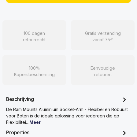
100 dagen
Gratis verzending
retourrecht
vanaf 75€
100%
Eenvoudige
Kopersbescherming
retouren
Beschrijving
De Ram Mounts Aluminium Socket-Arm - Flexibel en Robuust
voor Boten is de ideale oplossing voor iedereen die op
Flexibilitei…
Meer
Properties