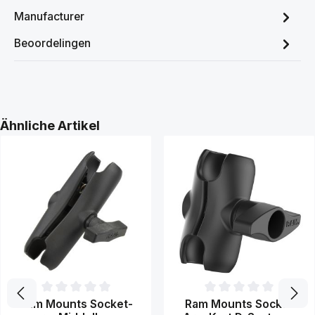
Manufacturer
Beoordelingen
Productgalerij overslaan
Ähnliche Artikel
Gemiddelde waardering van 0 van 5 sterren
Gemiddelde waardering van 0 
Ram Mounts Socket-
Ram Mounts Socket