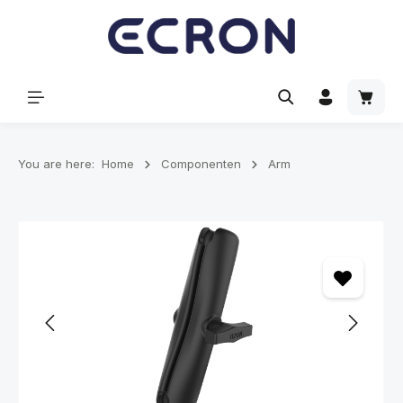
hoofdinhoud
Winke
You are here:
Home
Componenten
Arm
Afbeeldingengalerij overslaan