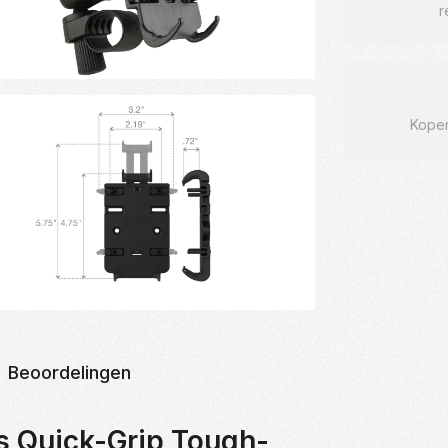
r
Kope
Beoordelingen
s Quick-Grip Tough-