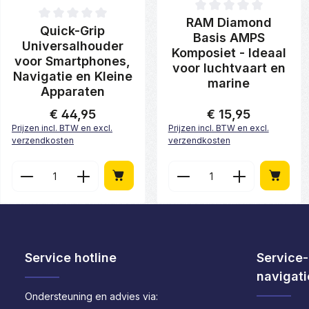
Gemiddelde waardering van 0 
RAM Diamond
Gemiddelde waardering van 0 van 5 sterren
Quick-Grip
Basis AMPS
Universalhouder
Komposiet - Ideaal
voor Smartphones,
voor luchtvaart en
Navigatie en Kleine
marine
Apparaten
€ 44,95
€ 15,95
Normale prijs:
Normale prijs:
Prijzen incl. BTW en excl.
Prijzen incl. BTW en excl.
verzendkosten
verzendkosten
Producthoeveelheid: Voer de gewenste
Producthoeveelhei
Service hotline
Service-
navigati
Ondersteuning en advies via: