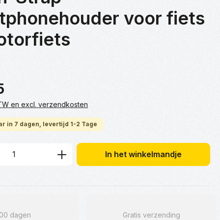
tphonehouder voor fiets
torfiets
5
 BTW en excl. verzendkosten
r in 7 dagen, levertijd 1-2 Tage
hoeveelheid: Voer de gewenste hoeveelh
In het winkelmandje
100 dagen
Gratis verzending