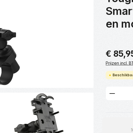
Smar
en mo
€ 85,9
Prijzen incl.
Beschikbaa
Product