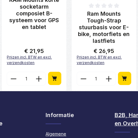
socketarm
van 5 sterren
Gemiddelde waardering van 0 
composiet B-
Ram Mounts
systeem voor GPS
Tough-Strap
en tablet
stuurbasis voor E-
bike, motorfiets en
lastfiets
€ 21,95
€ 26,95
Normale prijs:
Normale prijs:
Prijzen incl. BTW en excl.
Prijzen incl. BTW en excl.
verzendkosten
verzendkosten
 hoeveelheid in of gebruik de knoppen
d: Voer de gewenste hoeveelheid in of
Producthoeveelheid: Voer de gewenst
Producthoeveelhe
Informatie
B2B, Ha
e
en Over
Algemene