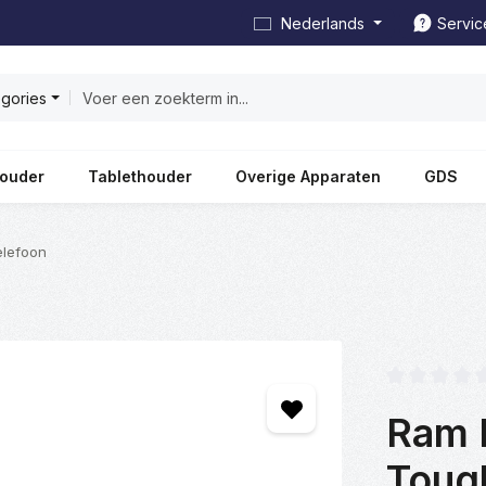
Nederlands
Servic
egories
ouder
Tablethouder
Overige Apparaten
GDS
elefoon
Gemiddelde wa
Ram 
Toug