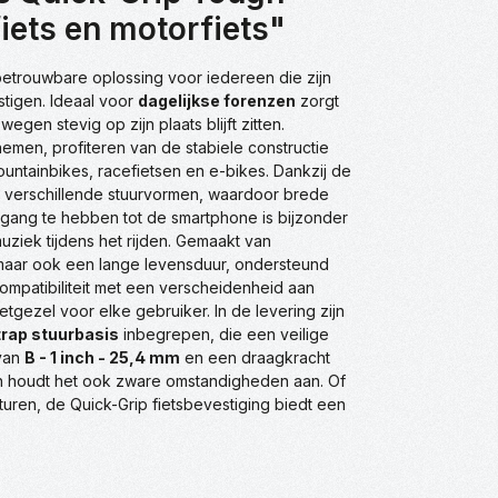
iets en motorfiets"
etrouwbare oplossing voor iedereen die zijn
stigen. Ideaal voor
dagelijkse forenzen
zorgt
en stevig op zijn plaats blijft zitten.
nemen, profiteren van de stabiele constructie
ntainbikes, racefietsen en e-bikes. Dankzij de
verschillende stuurvormen, waardoor brede
egang te hebben tot de smartphone is bijzonder
uziek tijdens het rijden. Gemaakt van
t, maar ook een lange levensduur, ondersteund
compatibiliteit met een verscheidenheid aan
ezel voor elke gebruiker. In de levering zijn
rap stuurbasis
inbegrepen, die een veilige
 van
B - 1 inch - 25,4 mm
en een draagkracht
n houdt het ook zware omstandigheden aan. Of
uren, de Quick-Grip fietsbevestiging biedt een