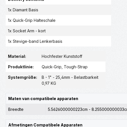
1x Diamant Basis
1x Quick-Grip Halteschale
1x Socket Arm - kort
1x Stevige-band Lenkerbasis
Material:
Hochfester Kunststoff
Produktlinie:
Quick-Grip
, Tough-Strap
Systemgröße:
B - 1" - 25,4mm - Belastbarkeit
0,97 KG
Maten van compatibele apparaten
Breedte
5.5626000000223cm - 8.255000000033
Afmetingen Compatibele Apparaten