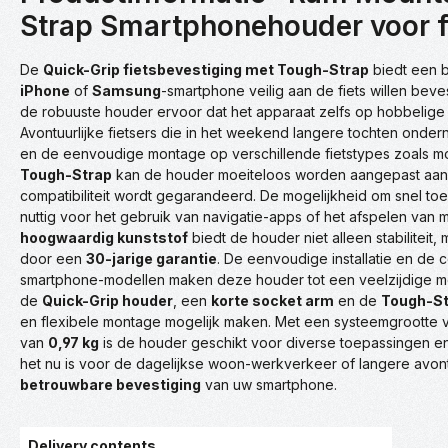
Strap Smartphonehouder voor f
De
Quick-Grip fietsbevestiging met Tough-Strap
biedt een b
iPhone
of
Samsung
-smartphone veilig aan de fiets willen beve
de robuuste houder ervoor dat het apparaat zelfs op hobbelige weg
Avontuurlijke fietsers die in het weekend langere tochten onder
en de eenvoudige montage op verschillende fietstypes zoals mou
Tough-Strap
kan de houder moeiteloos worden aangepast aan 
compatibiliteit wordt gegarandeerd. De mogelijkheid om snel to
nuttig voor het gebruik van navigatie-apps of het afspelen van m
hoogwaardig kunststof
biedt de houder niet alleen stabilitei
door een
30-jarige garantie
. De eenvoudige installatie en de 
smartphone-modellen maken deze houder tot een veelzijdige metg
de
Quick-Grip houder
, een
korte socket arm
en de
Tough-St
en flexibele montage mogelijk maken. Met een systeemgrootte
van
0,97 kg
is de houder geschikt voor diverse toepassingen e
het nu is voor de dagelijkse woon-werkverkeer of langere avont
betrouwbare bevestiging
van uw smartphone.
Delivery contents