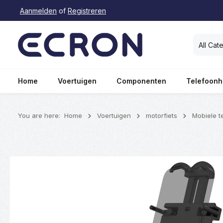
Aanmelden
of
Registreren
oekopdracht
Ga naar de hoofdnavigatie
All Cat
Home
Voertuigen
Componenten
Telefoonh
You are here:
Home
Voertuigen
motorfiets
Mobiele t
Afbeeldingengalerij overslaan