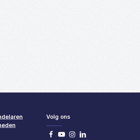
van 5 sterren
 om de hoeveelheid te verhogen of te 
 gebruik de knoppen om de hoeveelheid 
e hoeveelheid in of gebruik de knoppen
id: Voer de gewenste hoeveelheid in of
ndelaren
Volg ons
heden