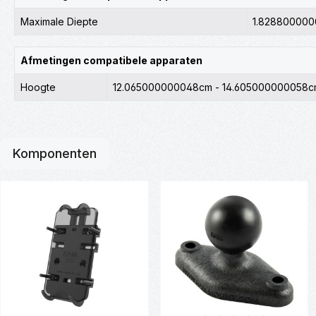
Maximale Diepte
1.82880000
Afmetingen compatibele apparaten
Hoogte
12.065000000048cm - 14.605000000058c
Komponenten
Productgalerij overslaan