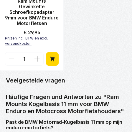
Gemiddelde waardering van 0 van 5 sterren
Ram Mounts
Gewinkelte
Schroefkopadapter
9mm voor BMW Enduro
Motorfietsen
Normale prijs:
€ 29,95
Prijzen incl. BTW en excl.
verzendkosten
Producthoeveelheid: Voer de gewenste hoeveelheid
Veelgestelde vragen
Häufige Fragen und Antworten zu "Ram
Mounts Kogelbasis 11 mm voor BMW
Enduro en Motocross Motorfietshouders"
Past de BMW Motorrad-Kugelbasis 11 mm op mijn
enduro-motorfiets?