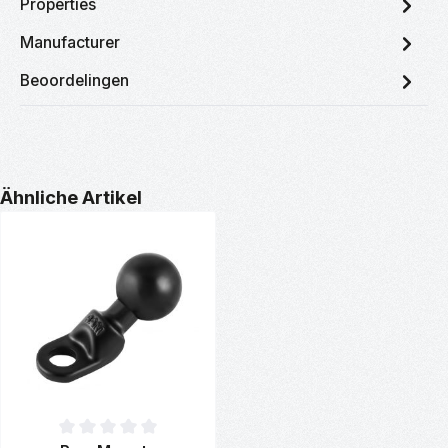
Properties
Manufacturer
Beoordelingen
Productgalerij overslaan
Ähnliche Artikel