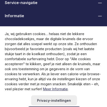
Service-navigatie
Informatie
B2B, Handelaren en Overheden
Ja, wij gebruiken cookies… helaas niet de lekkere
chocoladekoekjes, maar de digitale kruimels die ervoor
Volg ons
zorgen dat alles soepel werkt op onze site. Ze onthouden
bijvoorbeeld je favoriete producten (zoals wij het laatste
stukje taart in de koelkast onthouden), zodat je een
comfortabele surfervaring hebt. Door op "Alle cookies
accepteren" te klikken, geef je niet alleen de kruimels, maar
ook ons toestemming om je gegevens in de vorm van
cookies te verwerken. Als je liever een calorie-vrije browse-
ervaring hebt, kun je altijd via de instellingen kiezen of onze
cookies verder met je mogen snacken. Smakelijk eten – eh,
veel plezier met surfen!
Meer Informatie
.
Alle prijzen incl. btw plus
verzendkosten
en eventuele
bezorgkosten, indien niet anders vermeld.
Privacy-instellingen