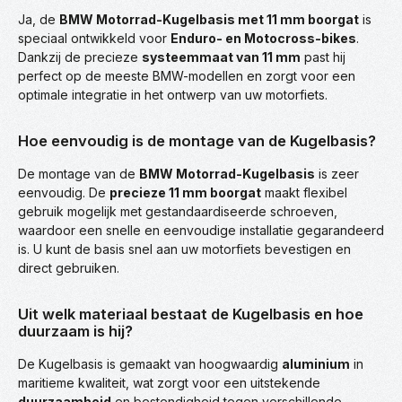
Ja, de
BMW Motorrad-Kugelbasis met 11 mm boorgat
is
speciaal ontwikkeld voor
Enduro- en Motocross-bikes
.
Dankzij de precieze
systeemmaat van 11 mm
past hij
perfect op de meeste BMW-modellen en zorgt voor een
optimale integratie in het ontwerp van uw motorfiets.
Hoe eenvoudig is de montage van de Kugelbasis?
De montage van de
BMW Motorrad-Kugelbasis
is zeer
eenvoudig. De
precieze 11 mm boorgat
maakt flexibel
gebruik mogelijk met gestandaardiseerde schroeven,
waardoor een snelle en eenvoudige installatie gegarandeerd
is. U kunt de basis snel aan uw motorfiets bevestigen en
direct gebruiken.
Uit welk materiaal bestaat de Kugelbasis en hoe
duurzaam is hij?
De Kugelbasis is gemaakt van hoogwaardig
aluminium
in
maritieme kwaliteit, wat zorgt voor een uitstekende
duurzaamheid
en bestendigheid tegen verschillende