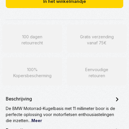
In het winkelmandje
100 dagen
Gratis verzending
retourrecht
vanaf 75€
100%
Eenvoudige
Kopersbescherming
retouren
Beschrijving
De BMW Motorrad-Kugelbasis met 11 millimeter boor is de
perfecte oplossing voor motorfietsen enthousiastelingen
die inzetten…
Meer