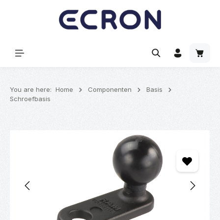
hoofdinhoud
Winke
You are here:
Home
Componenten
Basis
Schroefbasis
Afbeeldingengalerij overslaan