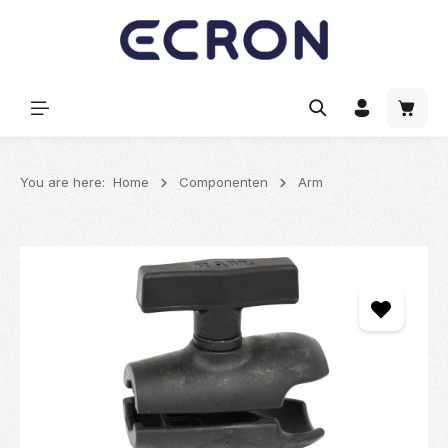
hoofdinhoud
Winke
You are here:
Home
Componenten
Arm
Afbeeldingengalerij overslaan