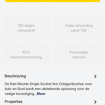
100 dagen
Gratis verzending
retourrecht
vanaf 75€
100%
Eenvoudige
Kopersbescherming
retouren
Beschrijving
De Ram Mounts Single Socket Arm Octagonbuchse voor
Auto en Boot biedt een uitstekende oplossing voor de
veilige bevestiging…
Meer
Properties