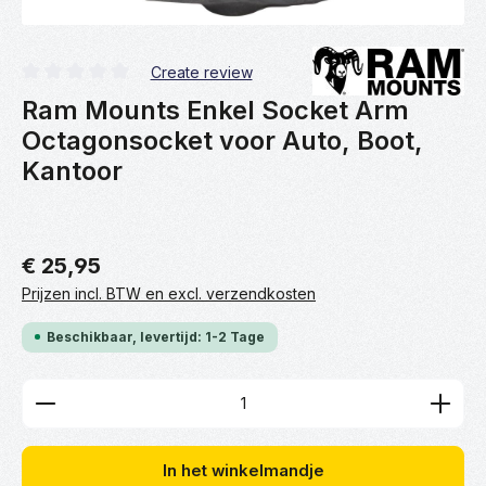
Create review
Gemiddelde waardering van 0 van 5 sterren
Ram Mounts Enkel Socket Arm
Octagonsocket voor Auto, Boot,
Kantoor
€ 25,95
Prijzen incl. BTW en excl. verzendkosten
Beschikbaar, levertijd: 1-2 Tage
Producthoeveelheid: Voer de gewenste hoeveelhei
In het winkelmandje