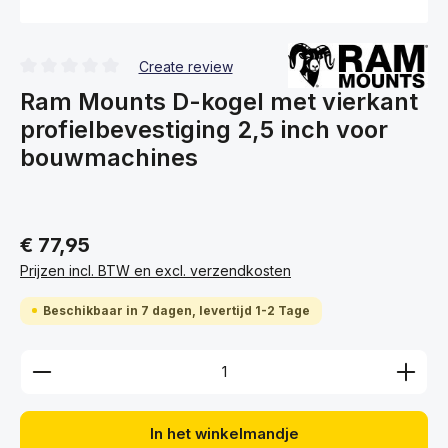
Create review
Gemiddelde waardering van 0 van 5 sterren
Ram Mounts D-kogel met vierkant
profielbevestiging 2,5 inch voor
bouwmachines
€ 77,95
Prijzen incl. BTW en excl. verzendkosten
Beschikbaar in 7 dagen, levertijd 1-2 Tage
Producthoeveelheid: Voer de gewenste hoeveelhei
In het winkelmandje