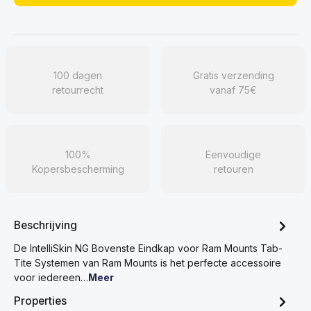
100 dagen
Gratis verzending
retourrecht
vanaf 75€
100%
Eenvoudige
Kopersbescherming
retouren
Beschrijving
De IntelliSkin NG Bovenste Eindkap voor Ram Mounts Tab-
Tite Systemen van Ram Mounts is het perfecte accessoire
voor iedereen…
Meer
Properties