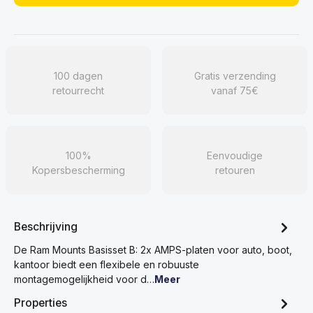
100 dagen
Gratis verzending
retourrecht
vanaf 75€
100%
Eenvoudige
Kopersbescherming
retouren
Beschrijving
De Ram Mounts Basisset B: 2x AMPS-platen voor auto, boot,
kantoor biedt een flexibele en robuuste
montagemogelijkheid voor d…
Meer
Properties