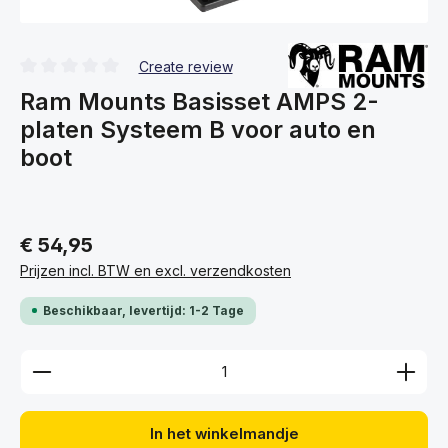
Create review
Gemiddelde waardering van 0 van 5 sterren
Ram Mounts Basisset AMPS 2-
platen Systeem B voor auto en
boot
€ 54,95
Prijzen incl. BTW en excl. verzendkosten
Beschikbaar, levertijd: 1-2 Tage
Producthoeveelheid: Voer de gewenste hoeveelhei
In het winkelmandje