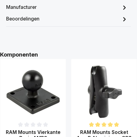
Manufacturer
Beoordelingen
Productgalerij overslaan
Komponenten
Gemiddelde waardering van 0 van 5 sterren
Gemiddelde waardering van 5 
RAM Mounts Vierkante
RAM Mounts Socket