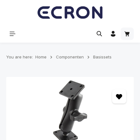
hoofdinhoud
Winke
You are here:
Home
Componenten
Basissets
Afbeeldingengalerij overslaan