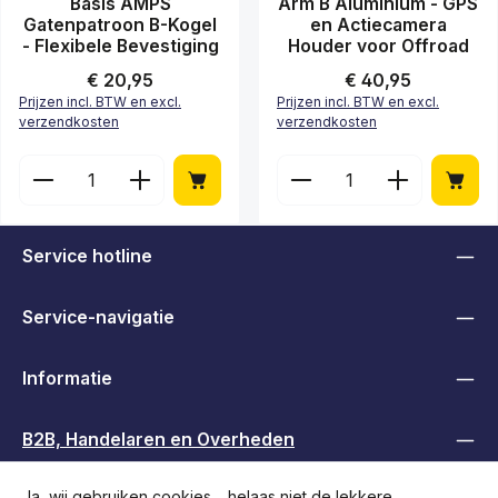
Basis AMPS
Arm B Aluminium - GPS
Gatenpatroon B-Kogel
en Actiecamera
- Flexibele Bevestiging
Houder voor Offroad
Normale prijs:
€ 20,95
Normale prijs:
€ 40,95
Prijzen incl. BTW en excl.
Prijzen incl. BTW en excl.
verzendkosten
verzendkosten
Producthoeveelheid: Voer de gewenste hoeveelheid
Producthoeveelheid: Vo
Service hotline
Service-navigatie
Informatie
B2B, Handelaren en Overheden
Ja, wij gebruiken cookies… helaas niet de lekkere