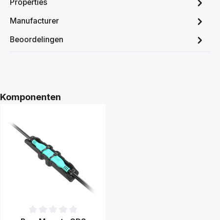
Properties
Manufacturer
Beoordelingen
Productgalerij overslaan
Komponenten