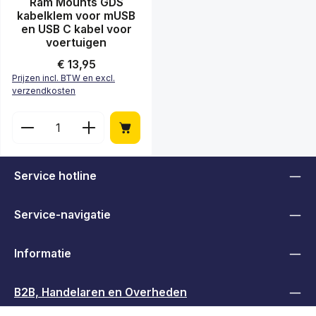
Gemiddelde waardering van 0 van 5 sterren
Ram Mounts GDS
kabelklem voor mUSB
en USB C kabel voor
voertuigen
Normale prijs:
€ 13,95
Prijzen incl. BTW en excl.
verzendkosten
Producthoeveelheid: Voer de gewenste hoeveelheid
Service hotline
Service-navigatie
Informatie
B2B, Handelaren en Overheden