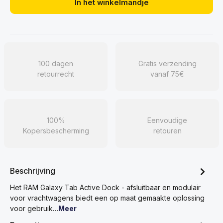
In het winkelmandje
100 dagen
Gratis verzending
retourrecht
vanaf 75€
100%
Eenvoudige
Kopersbescherming
retouren
Beschrijving
Het RAM Galaxy Tab Active Dock - afsluitbaar en modulair
voor vrachtwagens biedt een op maat gemaakte oplossing
voor gebruik…
Meer