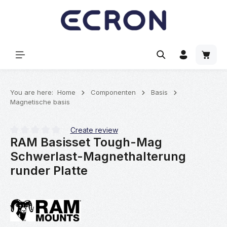
hoofdinhoud
Winke
You are here:
Home
Componenten
Basis
Magnetische basis
Create review
RAM Basisset Tough-Mag
Gemiddelde waardering van 0 van 5 sterren
Schwerlast-Magnethalterung
runder Platte