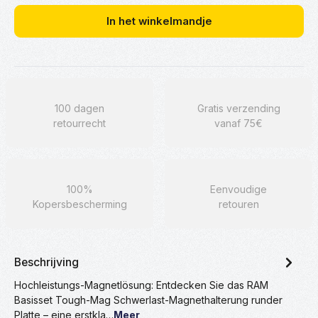
In het winkelmandje
100 dagen
Gratis verzending
retourrecht
vanaf 75€
100%
Eenvoudige
Kopersbescherming
retouren
Beschrijving
Hochleistungs-Magnetlösung: Entdecken Sie das RAM
Basisset Tough-Mag Schwerlast-Magnethalterung runder
Platte – eine erstkla…
Meer