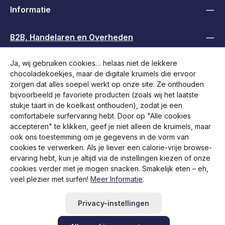
Informatie
B2B, Handelaren en Overheden
Ja, wij gebruiken cookies… helaas niet de lekkere
Volg ons
chocoladekoekjes, maar de digitale kruimels die ervoor
zorgen dat alles soepel werkt op onze site. Ze onthouden
bijvoorbeeld je favoriete producten (zoals wij het laatste
stukje taart in de koelkast onthouden), zodat je een
comfortabele surfervaring hebt. Door op "Alle cookies
accepteren" te klikken, geef je niet alleen de kruimels, maar
ook ons toestemming om je gegevens in de vorm van
cookies te verwerken. Als je liever een calorie-vrije browse-
ervaring hebt, kun je altijd via de instellingen kiezen of onze
cookies verder met je mogen snacken. Smakelijk eten – eh,
veel plezier met surfen!
Meer Informatie
.
Alle prijzen incl. btw plus
verzendkosten
en eventuele
bezorgkosten, indien niet anders vermeld.
Privacy-instellingen
Retourzending starten
Hulp / Contact
FAQ
RMA aanvragen