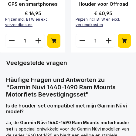
GPS en smartphones
Houder voor Offroad
Normale prijs:
€ 16,95
Normale prijs:
€ 40,95
Prijzen incl. BTW en excl.
Prijzen incl. BTW en excl.
verzendkosten
verzendkosten
Producthoeveelheid: Voer de gewenste hoeveelheid
Producthoeveelheid: Vo
Veelgestelde vragen
Häufige Fragen und Antworten zu
"Garmin Nüvi 1440-1490 Ram Mounts
Motorfiets Bevestigingsset"
Is de houder-set compatibel met mijn Garmin Nüvi
model?
Ja, de
Garmin Nüvi 1440-1490 Ram Mounts motorhouder
set
is speciaal ontwikkeld voor de Garmin Nüvi modellen van
de series 1440 tot 1490 en biedt een veilige en stabiele