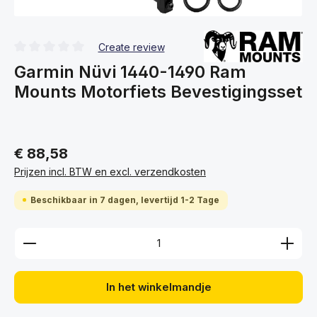
Create review
Gemiddelde waardering van 0 van 5 sterren
Garmin Nüvi 1440-1490 Ram
Mounts Motorfiets Bevestigingsset
€ 88,58
Prijzen incl. BTW en excl. verzendkosten
Beschikbaar in 7 dagen, levertijd 1-2 Tage
Producthoeveelheid: Voer de gewenste hoeveelhei
In het winkelmandje