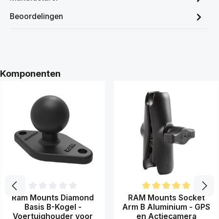
Beoordelingen
Productgalerij overslaan
Komponenten
Gemiddelde waardering van 0 van 5 sterren
Gemiddelde waardering van 5 
Ram Mounts Diamond
RAM Mounts Socket
Basis B-Kogel -
Arm B Aluminium - GPS
Voertuighouder voor
en Actiecamera