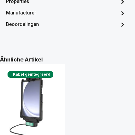
Properties
Manufacturer
Beoordelingen
Productgalerij overslaan
Ähnliche Artikel
Kabel geïntegreerd