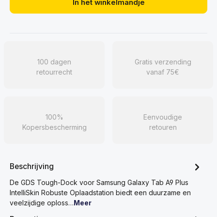
In het winkelmandje
100 dagen
Gratis verzending
retourrecht
vanaf 75€
100%
Eenvoudige
Kopersbescherming
retouren
Beschrijving
De GDS Tough-Dock voor Samsung Galaxy Tab A9 Plus
IntelliSkin Robuste Oplaadstation biedt een duurzame en
veelzijdige oploss…
Meer