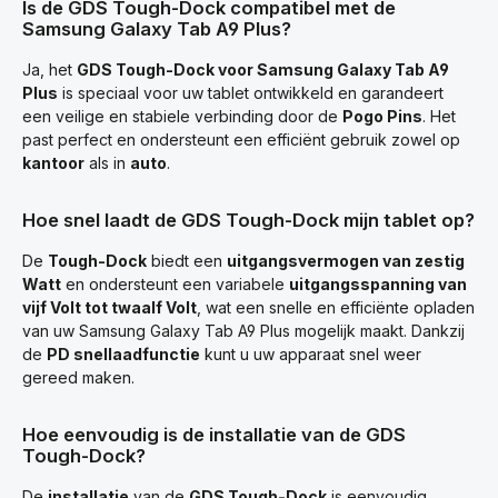
Is de GDS Tough-Dock compatibel met de
Samsung Galaxy Tab A9 Plus?
Ja, het
GDS Tough-Dock voor Samsung Galaxy Tab A9
Plus
is speciaal voor uw tablet ontwikkeld en garandeert
een veilige en stabiele verbinding door de
Pogo Pins
. Het
past perfect en ondersteunt een efficiënt gebruik zowel op
kantoor
als in
auto
.
Hoe snel laadt de GDS Tough-Dock mijn tablet op?
De
Tough-Dock
biedt een
uitgangsvermogen van zestig
Watt
en ondersteunt een variabele
uitgangsspanning van
vijf Volt tot twaalf Volt
, wat een snelle en efficiënte opladen
van uw Samsung Galaxy Tab A9 Plus mogelijk maakt. Dankzij
de
PD snellaadfunctie
kunt u uw apparaat snel weer
gereed maken.
Hoe eenvoudig is de installatie van de GDS
Tough-Dock?
De
installatie
van de
GDS Tough-Dock
is eenvoudig,