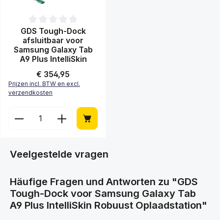
Gemiddelde waardering van 0 van 5 sterren
GDS Tough-Dock
afsluitbaar voor
Samsung Galaxy Tab
A9 Plus IntelliSkin
Normale prijs:
€ 354,95
Prijzen incl. BTW en excl.
verzendkosten
Producthoeveelheid: Voer de gewenste hoeveelheid
Veelgestelde vragen
Häufige Fragen und Antworten zu "GDS
Tough-Dock voor Samsung Galaxy Tab
A9 Plus IntelliSkin Robuust Oplaadstation"