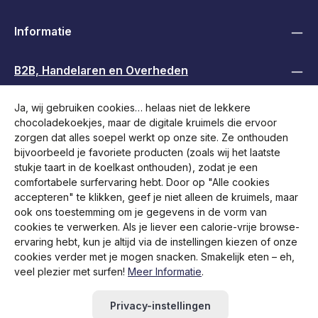
Informatie
B2B, Handelaren en Overheden
Ja, wij gebruiken cookies… helaas niet de lekkere
Volg ons
chocoladekoekjes, maar de digitale kruimels die ervoor
zorgen dat alles soepel werkt op onze site. Ze onthouden
bijvoorbeeld je favoriete producten (zoals wij het laatste
stukje taart in de koelkast onthouden), zodat je een
comfortabele surfervaring hebt. Door op "Alle cookies
accepteren" te klikken, geef je niet alleen de kruimels, maar
ook ons toestemming om je gegevens in de vorm van
cookies te verwerken. Als je liever een calorie-vrije browse-
ervaring hebt, kun je altijd via de instellingen kiezen of onze
cookies verder met je mogen snacken. Smakelijk eten – eh,
veel plezier met surfen!
Meer Informatie
.
Alle prijzen incl. btw plus
verzendkosten
en eventuele
bezorgkosten, indien niet anders vermeld.
Privacy-instellingen