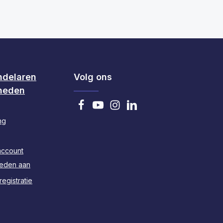
ndelaren
Volg ons
heden
ng
account
heden aan
egistratie