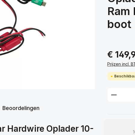
Ram 
boot
€ 149,
Prijzen incl.
Beschikbaa
Product
Beoordelingen
r Hardwire Oplader 10-