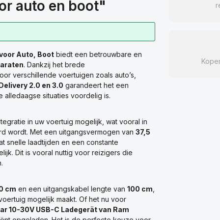
r auto en boot"
r
oor Auto, Boot
biedt een betrouwbare en
Kope
araten
. Dankzij het brede
voor verschillende voertuigen zoals auto’s,
elivery 2.0 en 3.0
garandeert het een
e alledaagse situaties voordelig is.
egratie in uw voertuig mogelijk, wat vooral in
erd wordt. Met een uitgangsvermogen van
37,5
at snelle laadtijden en een constante
k. Dit is vooral nuttig voor reizigers die
.
0 cm
en een uitgangskabel lengte van
100 cm
,
 voertuig mogelijk maakt. Of het nu voor
ar 10-30V USB-C Ladegerät van Ram
iciënt opgeladen. Het is de perfecte keuze voor