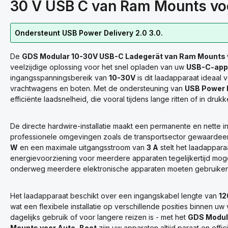
30 V USB C van Ram Mounts voo
Ondersteunt USB Power Delivery 2.0 3.0.
De
GDS Modular 10-30V USB-C Ladegerät van Ram Mounts v
veelzijdige oplossing voor het snel opladen van uw
USB-C-app
ingangsspanningsbereik van
10-30V
is dit laadapparaat ideaal 
vrachtwagens en boten. Met de ondersteuning van
USB Power D
efficiënte laadsnelheid, die vooral tijdens lange ritten of in drukk
De directe hardwire-installatie maakt een permanente en nette int
professionele omgevingen zoals de transportsector gewaarde
W
en een maximale uitgangsstroom van
3 A
stelt het laadappara
energievoorziening voor meerdere apparaten tegelijkertijd mogelij
onderweg meerdere elektronische apparaten moeten gebruiken
Het laadapparaat beschikt over een ingangskabel lengte van
12
wat een flexibele installatie op verschillende posities binnen uw
dagelijks gebruik of voor langere reizen is - met het
GDS Modul
Mounts voor Auto, Boot
zijn uw apparaten altijd paraat en eff