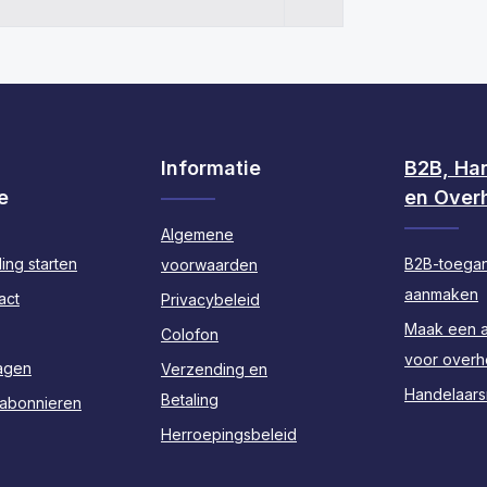
Informatie
B2B, Ha
e
en Over
Algemene
ing starten
B2B-toega
voorwaarden
aanmaken
act
Privacybeleid
Maak een 
Colofon
voor over
agen
Verzending en
Handelaarsr
Betaling
 abonnieren
Herroepingsbeleid