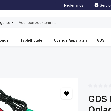
Nederlands
Servic
egories
ouder
Tablethouder
Overige Apparaten
GDS
Gemiddelde wa
GDS 
Opla