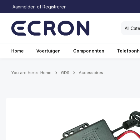
Aanmelden
of
Registreren
oekopdracht
Ga naar de hoofdnavigatie
All Cat
Home
Voertuigen
Componenten
Telefoonh
You are here:
Home
GDS
Accessoires
Afbeeldingengalerij overslaan