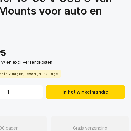
Mounts voor auto en
95
 BTW en excl. verzendkosten
r in 7 dagen, levertijd 1-2 Tage
hoeveelheid: Voer de gewenste hoeveelh
In het winkelmandje
100 dagen
Gratis verzending