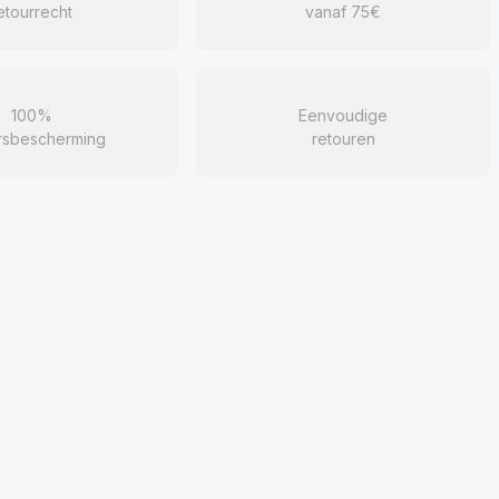
etourrecht
vanaf 75€
100%
Eenvoudige
rsbescherming
retouren