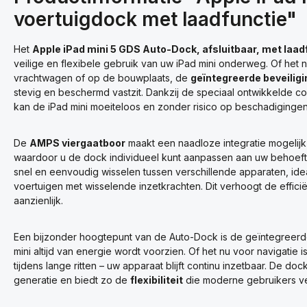
voertuigdock met laadfunctie"
Het
Apple iPad mini 5 GDS Auto-Dock, afsluitbaar, met laad
veilige en flexibele gebruik van uw iPad mini onderweg. Of het n
vrachtwagen of op de bouwplaats, de
geïntegreerde beveiligi
stevig en beschermd vastzit. Dankzij de speciaal ontwikkelde com
kan de iPad mini moeiteloos en zonder risico op beschadigingen
De
AMPS viergaatboor
maakt een naadloze integratie mogelij
waardoor u de dock individueel kunt aanpassen aan uw behoef
snel en eenvoudig wisselen tussen verschillende apparaten, ide
voertuigen met wisselende inzetkrachten. Dit verhoogt de efficiënt
aanzienlijk.
Een bijzonder hoogtepunt van de Auto-Dock is de geïntegreer
mini altijd van energie wordt voorzien. Of het nu voor navigatie 
tijdens lange ritten – uw apparaat blijft continu inzetbaar. De do
generatie en biedt zo de
flexibiliteit
die moderne gebruikers v