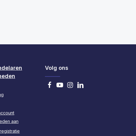
 om de hoeveelheid te verhogen of te 
 gebruik de knoppen om de hoeveelheid 
ndelaren
Volg ons
heden
ng
account
heden aan
egistratie