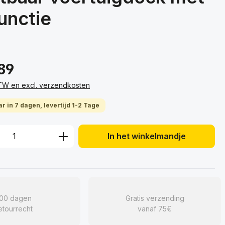
unctie
89
 BTW en excl. verzendkosten
r in 7 dagen, levertijd 1-2 Tage
hoeveelheid: Voer de gewenste hoeveelh
In het winkelmandje
100 dagen
Gratis verzending
etourrecht
vanaf 75€