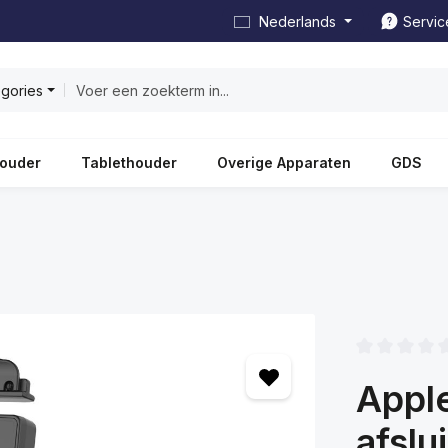
Nederlands
Servic
egories
ouder
Tablethouder
Overige Apparaten
GDS
Gemiddelde wa
Apple
afslu