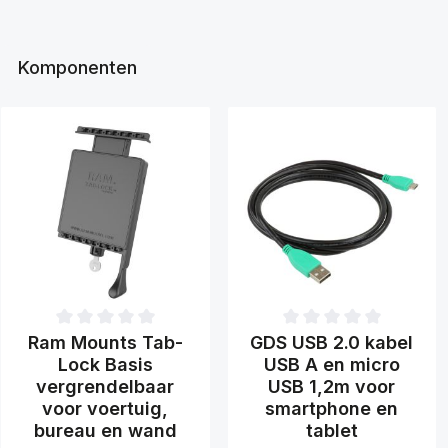
Komponenten
Productgalerij overslaan
Gemiddelde waardering van 0 van 5 sterren
Gemiddelde waardering van 0 
Ram Mounts Tab-
GDS USB 2.0 kabel
Lock Basis
USB A en micro
vergrendelbaar
USB 1,2m voor
voor voertuig,
smartphone en
bureau en wand
tablet