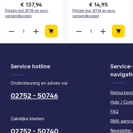
€ 137,94
€ 14,95
Normale prijs:
Normale prijs:
Prijzen incl. BTW en excl.
Prijzen incl. BTW en excl.
verzendkosten
verzendkosten
Producthoeveelheid: Voer de gewenste
Producthoeveelhei
Service hotline
Service-
navigati
Ondersteuning en advies via:
Retourzend
02752 - 50746
Hulp / Cont
FAQ
Zakelijke klanten:
RMA aanvr
02752 - 50740
Newsletter