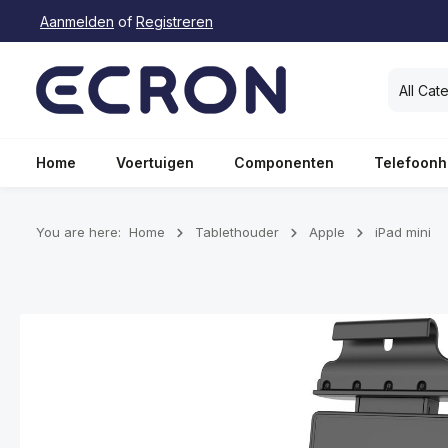
Aanmelden
of
Registreren
oekopdracht
Ga naar de hoofdnavigatie
All Cat
Home
Voertuigen
Componenten
Telefoonh
You are here:
Home
Tablethouder
Apple
iPad mini
Afbeeldingengalerij overslaan