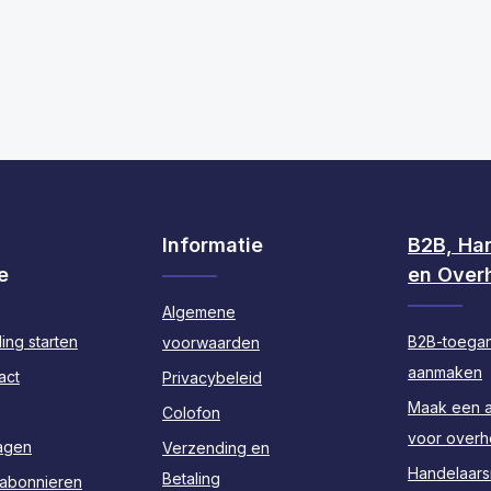
 hoeveelheid in of gebruik de knoppen
d: Voer de gewenste hoeveelheid in of
Informatie
B2B, Ha
e
en Over
Algemene
ing starten
B2B-toega
voorwaarden
aanmaken
act
Privacybeleid
Maak een 
Colofon
voor over
agen
Verzending en
Handelaarsr
Betaling
 abonnieren