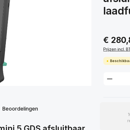
laadf
€ 280,
Prijzen incl.
Beschikbaa
Product
Beoordelingen
r
mini 5 GDS afsluitbaar