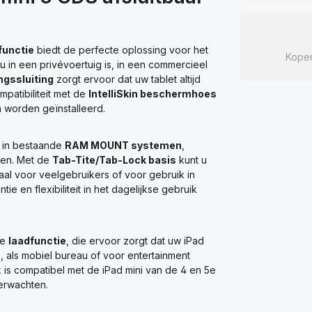
functie
biedt de perfecte oplossing voor het
Kope
u in een privévoertuig is, in een commercieel
ngssluiting
zorgt ervoor dat uw tablet altijd
patibiliteit met de
IntelliSkin beschermhoes
 worden geïnstalleerd.
k in bestaande
RAM MOUNT systemen
,
ten. Met de
Tab-Tite/Tab-Lock basis
kunt u
aal voor veelgebruikers of voor gebruik in
ie en flexibiliteit in het dagelijkse gebruik
de
laadfunctie
, die ervoor zorgt dat uw iPad
is, als mobiel bureau of voor entertainment
ck is compatibel met de iPad mini van de 4 en 5e
erwachten.