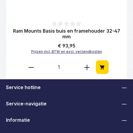
Gemiddelde waardering van 0 van 5 sterren
Ram Mounts Basis buis en framehouder 32-47
mm
Normale prijs:
€ 93,95
Prijzen incl. BTW en excl. verzendkosten
Producthoeveelheid: Voer de gewenste hoe
Service hotline
Service-navigatie
Informatie