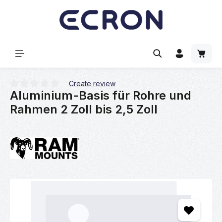
hoofdinhoud
Winke
Create review
Aluminium-Basis für Rohre und
Gemiddelde waardering van 0 van 5 sterren
Rahmen 2 Zoll bis 2,5 Zoll
Afbeeldingengalerij overslaan