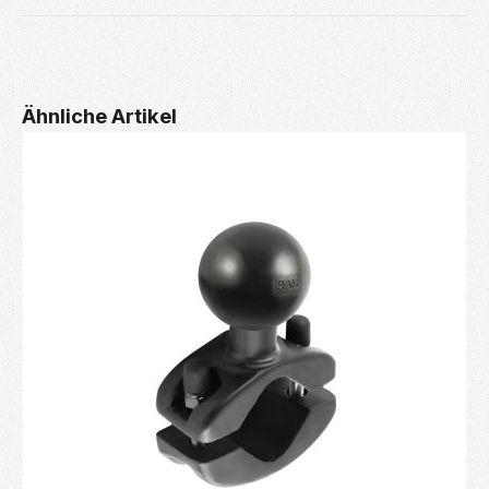
Productgalerij overslaan
Ähnliche Artikel